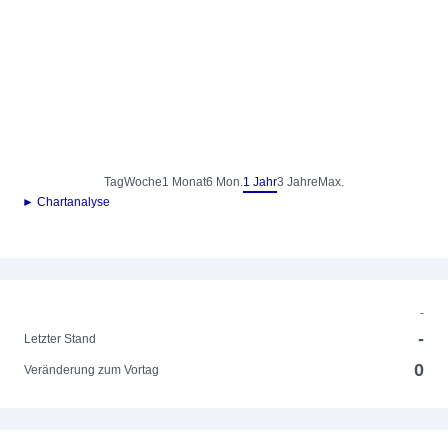
Tag
Woche
1 Monat
6 Mon.
1 Jahr
3 Jahre
Max.
► Chartanalyse
-
-
Letzter Stand
0
Veränderung zum Vortag