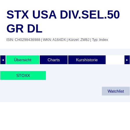
STX USA DIV.SEL.50
GR DL
ISIN: CH0298436988
| WKN: A164DX
| Kürzel: ZW8J
| Typ: Index
Übersicht
Charts
Kurshistorie
◄
►
STOXX
Watchlist