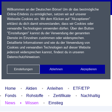
Willkommen an der Deutschen Börse! Um dir das bestmögliche
Online-Erlebnis zu ermöglichen, setzen wir auf unserer
Webseite Cookies ein. Mit dem Klicken auf "Akzeptieren"
erklärst du dich damit einverstanden, dass wir Cookies oder
verwandte Technologien verwenden dürfen. Über den Button
"Einstellungen" kannst du der Verwendung der genannten
Dienste im Einzelnen zustimmen oder widersprechen.
Detaillierte Informationen und wie du der Verwendung von
Cookies und verwandten Technologien auf dieser Website
Name / WKN / ISIN / Kürzel
jederzeit widersprechen kannst, findest du in unseren
Datenschutzhinweisen
.
Newsletter
Kontakt
English
Einstellungen
Ablehnen
Akzeptieren
Xetra Realtime
Watchlist
Portfolio
Login
Home
Aktien
Anleihen
ETF/ETP
Fonds
Rohstoffe
Zertifikate
Nachhaltig
News
Wissen
Einstieg