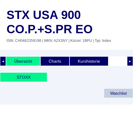
STX USA 900
CO.P.+S.PR EO
ISIN: CH0462359198
| WKN: A2X3NY
| Kürzel: 1BPU
| Typ: Index
Übersicht
Charts
Kurshistorie
◄
►
STOXX
Watchlist