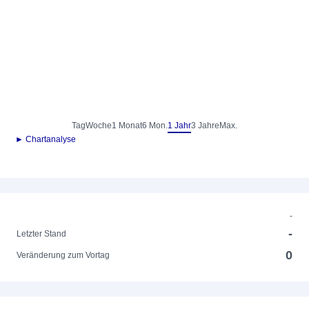
Tag
Woche
1 Monat
6 Mon.
1 Jahr
3 Jahre
Max.
► Chartanalyse
-
-
Letzter Stand
0
Veränderung zum Vortag