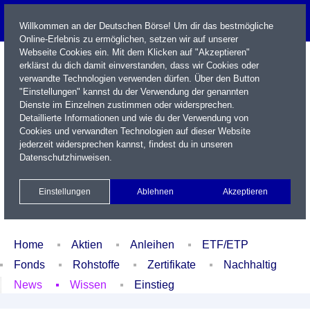
Willkommen an der Deutschen Börse! Um dir das bestmögliche
Online-Erlebnis zu ermöglichen, setzen wir auf unserer
Webseite Cookies ein. Mit dem Klicken auf "Akzeptieren"
erklärst du dich damit einverstanden, dass wir Cookies oder
verwandte Technologien verwenden dürfen. Über den Button
"Einstellungen" kannst du der Verwendung der genannten
Dienste im Einzelnen zustimmen oder widersprechen.
Detaillierte Informationen und wie du der Verwendung von
Cookies und verwandten Technologien auf dieser Website
Name / WKN / ISIN / Kürzel
jederzeit widersprechen kannst, findest du in unseren
Datenschutzhinweisen
.
Newsletter
Kontakt
English
Einstellungen
Ablehnen
Akzeptieren
Xetra Realtime
Watchlist
Portfolio
Login
Home
Aktien
Anleihen
ETF/ETP
Fonds
Rohstoffe
Zertifikate
Nachhaltig
News
Wissen
Einstieg