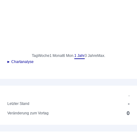
Tag
Woche
1 Monat
6 Mon.
1 Jahr
3 Jahre
Max.
► Chartanalyse
-
-
Letzter Stand
0
Veränderung zum Vortag