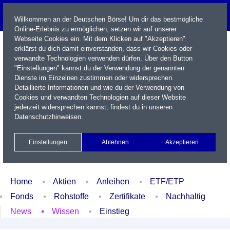
Willkommen an der Deutschen Börse! Um dir das bestmögliche
Online-Erlebnis zu ermöglichen, setzen wir auf unserer
Webseite Cookies ein. Mit dem Klicken auf "Akzeptieren"
erklärst du dich damit einverstanden, dass wir Cookies oder
verwandte Technologien verwenden dürfen. Über den Button
"Einstellungen" kannst du der Verwendung der genannten
Dienste im Einzelnen zustimmen oder widersprechen.
Detaillierte Informationen und wie du der Verwendung von
Cookies und verwandten Technologien auf dieser Website
Name / WKN / ISIN / Kürzel
jederzeit widersprechen kannst, findest du in unseren
Datenschutzhinweisen
.
Newsletter
Kontakt
English
Einstellungen
Ablehnen
Akzeptieren
Xetra Realtime
Watchlist
Portfolio
Login
Home
Aktien
Anleihen
ETF/ETP
Fonds
Rohstoffe
Zertifikate
Nachhaltig
News
Wissen
Einstieg