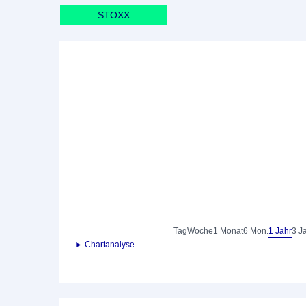
STOXX
Tag
Woche
1 Monat
6 Mon.
1 Jahr
3 J
► Chartanalyse