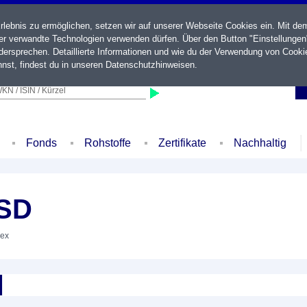
ebnis zu ermöglichen, setzen wir auf unserer Webseite Cookies ein. Mit de
der verwandte Technologien verwenden dürfen. Über den Button "Einstellungen
ersprechen. Detaillierte Informationen und wie du der Verwendung von Cooki
nst, findest du in unseren
Datenschutzhinweisen
.
KN / ISIN / Kürzel
Fonds
Rohstoffe
Zertifikate
Nachhaltig
SD
dex