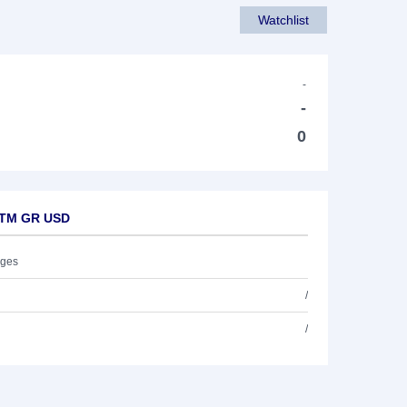
Watchlist
-
-
0
 TM GR USD
ages
/
/