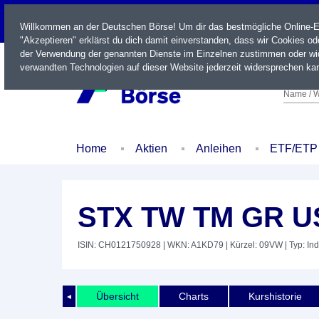
LIVE
Willkommen an der Deutschen Börse! Um dir das bestmögliche Online-Erl
"Akzeptieren" erklärst du dich damit einverstanden, dass wir Cookies o
der Verwendung der genannten Dienste im Einzelnen zustimmen oder wid
verwandten Technologien auf dieser Website jederzeit widersprechen kan
Name / W
Home
Aktien
Anleihen
ETF/ETP
STX TW TM GR U
ISIN: CH0121750928
| WKN: A1KD79
| Kürzel: 09VW
| Typ: In
Übersicht
Charts
Kurshistorie
◄