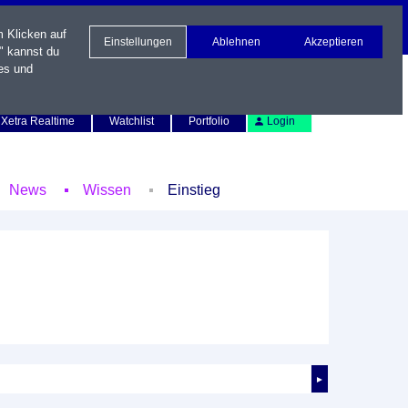
m Klicken auf
Einstellungen
Ablehnen
Akzeptieren
" kannst du
es und
Newsletter
Kontakt
English
Xetra Realtime
Watchlist
Portfolio
Login
News
Wissen
Einstieg
►