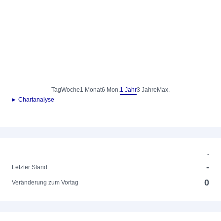
Tag
Woche
1 Monat
6 Mon.
1 Jahr
3 Jahre
Max.
► Chartanalyse
-
-
Letzter Stand
0
Veränderung zum Vortag