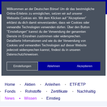
Willkommen an der Deutschen Börse! Um dir das bestmögliche
Online-Erlebnis zu ermöglichen, setzen wir auf unserer
Webseite Cookies ein. Mit dem Klicken auf "Akzeptieren"
erklärst du dich damit einverstanden, dass wir Cookies oder
verwandte Technologien verwenden dürfen. Über den Button
"Einstellungen" kannst du der Verwendung der genannten
Dienste im Einzelnen zustimmen oder widersprechen.
Detaillierte Informationen und wie du der Verwendung von
Cookies und verwandten Technologien auf dieser Website
Name / WKN / ISIN / Kürzel
jederzeit widersprechen kannst, findest du in unseren
Datenschutzhinweisen
.
Newsletter
Kontakt
English
Einstellungen
Ablehnen
Akzeptieren
Xetra Realtime
Watchlist
Portfolio
Login
Home
Aktien
Anleihen
ETF/ETP
Fonds
Rohstoffe
Zertifikate
Nachhaltig
News
Wissen
Einstieg