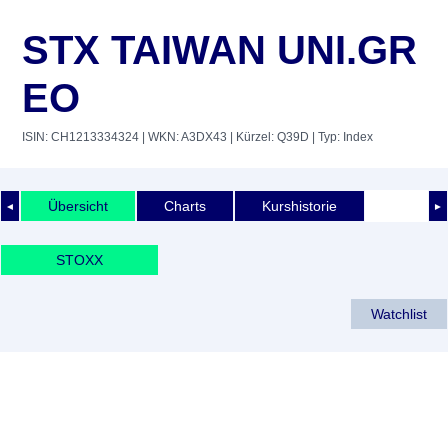
STX TAIWAN UNI.GR
EO
ISIN: CH1213334324
| WKN: A3DX43
| Kürzel: Q39D
| Typ: Index
Übersicht
Charts
Kurshistorie
◄
►
STOXX
Watchlist