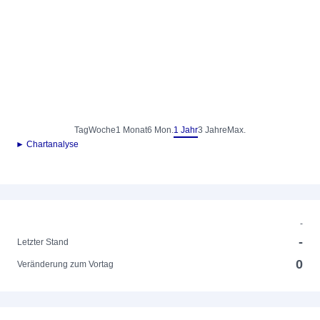
Tag
Woche
1 Monat
6 Mon.
1 Jahr
3 Jahre
Max.
► Chartanalyse
-
-
Letzter Stand
0
Veränderung zum Vortag