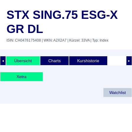
STX SING.75 ESG-X
GR DL
ISIN: CH0476175408
| WKN: A2X2A7
| Kürzel: 33VA
| Typ: Index
Übersicht
Charts
Kurshistorie
◄
►
Xetra
Watchlist