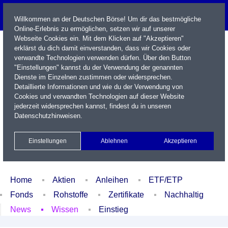
Willkommen an der Deutschen Börse! Um dir das bestmögliche
Online-Erlebnis zu ermöglichen, setzen wir auf unserer
Webseite Cookies ein. Mit dem Klicken auf "Akzeptieren"
erklärst du dich damit einverstanden, dass wir Cookies oder
verwandte Technologien verwenden dürfen. Über den Button
"Einstellungen" kannst du der Verwendung der genannten
Dienste im Einzelnen zustimmen oder widersprechen.
Detaillierte Informationen und wie du der Verwendung von
Cookies und verwandten Technologien auf dieser Website
Name / WKN / ISIN / Kürzel
jederzeit widersprechen kannst, findest du in unseren
Datenschutzhinweisen
.
Newsletter
Kontakt
English
Einstellungen
Ablehnen
Akzeptieren
Xetra Realtime
Watchlist
Portfolio
Login
Home
Aktien
Anleihen
ETF/ETP
Fonds
Rohstoffe
Zertifikate
Nachhaltig
News
Wissen
Einstieg