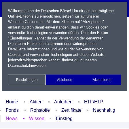
Willkommen an der Deutschen Börse! Um dir das bestmögliche
Online-Erlebnis zu ermöglichen, setzen wir auf unserer
Webseite Cookies ein. Mit dem Klicken auf "Akzeptieren"
erklärst du dich damit einverstanden, dass wir Cookies oder
verwandte Technologien verwenden dürfen. Über den Button
"Einstellungen" kannst du der Verwendung der genannten
Dienste im Einzelnen zustimmen oder widersprechen.
Detaillierte Informationen und wie du der Verwendung von
Cookies und verwandten Technologien auf dieser Website
Name / WKN / ISIN / Kürzel
jederzeit widersprechen kannst, findest du in unseren
Datenschutzhinweisen
.
Newsletter
Kontakt
English
Einstellungen
Ablehnen
Akzeptieren
Xetra Realtime
Watchlist
Portfolio
Login
Home
Aktien
Anleihen
ETF/ETP
Fonds
Rohstoffe
Zertifikate
Nachhaltig
News
Wissen
Einstieg