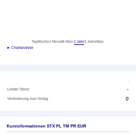
Tag
Woche
1 Monat
6 Mon.
1 Jahr
3 Jahre
Max.
► Chartanalyse
-
-
Letzter Stand
0
Veränderung zum Vortag
Kursinformationen STX PL TM PR EUR