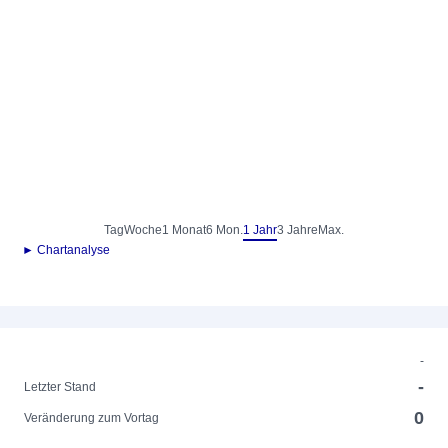
Tag
Woche
1 Monat
6 Mon.
1 Jahr
3 Jahre
Max.
► Chartanalyse
-
-
Letzter Stand
0
Veränderung zum Vortag