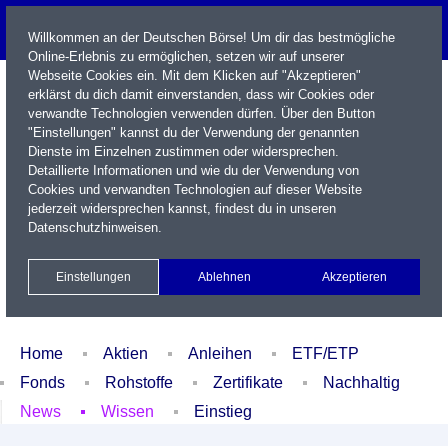
Willkommen an der Deutschen Börse! Um dir das bestmögliche
Online-Erlebnis zu ermöglichen, setzen wir auf unserer
Webseite Cookies ein. Mit dem Klicken auf "Akzeptieren"
erklärst du dich damit einverstanden, dass wir Cookies oder
verwandte Technologien verwenden dürfen. Über den Button
"Einstellungen" kannst du der Verwendung der genannten
Dienste im Einzelnen zustimmen oder widersprechen.
Detaillierte Informationen und wie du der Verwendung von
Cookies und verwandten Technologien auf dieser Website
Name / WKN / ISIN / Kürzel
jederzeit widersprechen kannst, findest du in unseren
Datenschutzhinweisen
.
Newsletter
Kontakt
English
Einstellungen
Ablehnen
Akzeptieren
Xetra Realtime
Watchlist
Portfolio
Login
Home
Aktien
Anleihen
ETF/ETP
Fonds
Rohstoffe
Zertifikate
Nachhaltig
News
Wissen
Einstieg