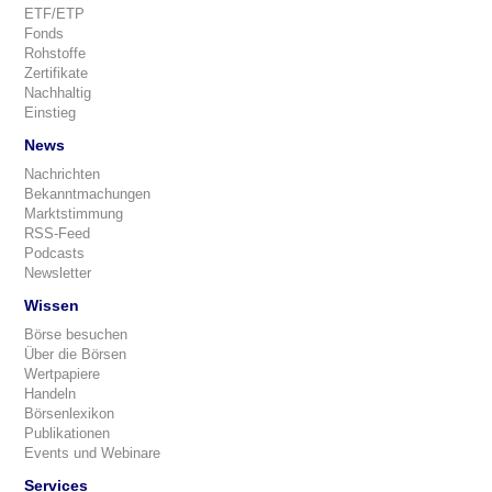
ETF/ETP
Fonds
Rohstoffe
Zertifikate
Nachhaltig
Einstieg
News
Nachrichten
Bekanntmachungen
Marktstimmung
RSS-Feed
Podcasts
Newsletter
Wissen
Börse besuchen
Über die Börsen
Wertpapiere
Handeln
Börsenlexikon
Publikationen
Events und Webinare
Services