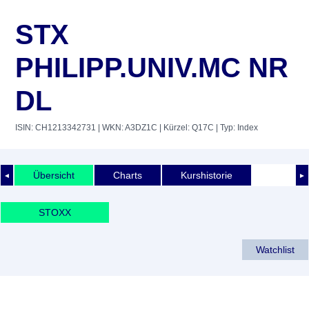
STX
PHILIPP.UNIV.MC NR
DL
ISIN: CH1213342731
| WKN: A3DZ1C
| Kürzel: Q17C
| Typ: Index
Übersicht
Charts
Kurshistorie
◄
►
STOXX
Watchlist