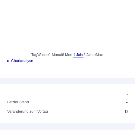
Tag
Woche
1 Monat
6 Mon.
1 Jahr
3 Jahre
Max.
► Chartanalyse
-
-
Letzter Stand
0
Veränderung zum Vortag