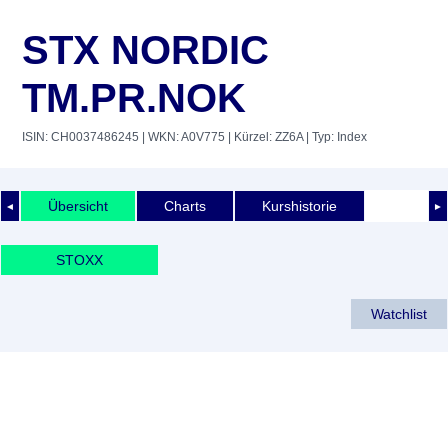
STX NORDIC
TM.PR.NOK
ISIN: CH0037486245
| WKN: A0V775
| Kürzel: ZZ6A
| Typ: Index
Übersicht
Charts
Kurshistorie
◄
►
STOXX
Watchlist