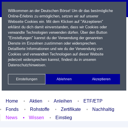
Willkommen an der Deutschen Börse! Um dir das bestmögliche
Online-Erlebnis zu ermöglichen, setzen wir auf unserer
Webseite Cookies ein. Mit dem Klicken auf "Akzeptieren"
erklärst du dich damit einverstanden, dass wir Cookies oder
verwandte Technologien verwenden dürfen. Über den Button
"Einstellungen" kannst du der Verwendung der genannten
Dienste im Einzelnen zustimmen oder widersprechen.
Detaillierte Informationen und wie du der Verwendung von
Cookies und verwandten Technologien auf dieser Website
Name / WKN / ISIN / Kürzel
jederzeit widersprechen kannst, findest du in unseren
Datenschutzhinweisen
.
Newsletter
Kontakt
English
Einstellungen
Ablehnen
Akzeptieren
Xetra Realtime
Watchlist
Portfolio
Login
Home
Aktien
Anleihen
ETF/ETP
Fonds
Rohstoffe
Zertifikate
Nachhaltig
News
Wissen
Einstieg