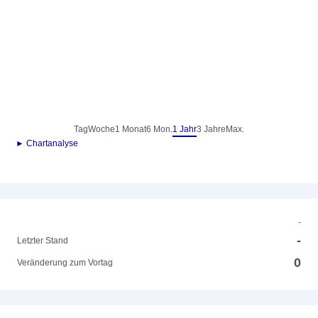
Tag
Woche
1 Monat
6 Mon.
1 Jahr
3 Jahre
Max.
► Chartanalyse
-
-
Letzter Stand
0
Veränderung zum Vortag