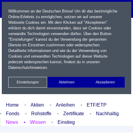
Willkommen an der Deutschen Börse! Um dir das bestmögliche
Online-Erlebnis zu ermöglichen, setzen wir auf unserer
Webseite Cookies ein. Mit dem Klicken auf "Akzeptieren"
erklärst du dich damit einverstanden, dass wir Cookies oder
verwandte Technologien verwenden dürfen. Über den Button
"Einstellungen" kannst du der Verwendung der genannten
Dienste im Einzelnen zustimmen oder widersprechen.
Detaillierte Informationen und wie du der Verwendung von
Cookies und verwandten Technologien auf dieser Website
Name / WKN / ISIN / Kürzel
jederzeit widersprechen kannst, findest du in unseren
Datenschutzhinweisen
.
Newsletter
Kontakt
English
Einstellungen
Ablehnen
Akzeptieren
Xetra Realtime
Watchlist
Portfolio
Login
Home
Aktien
Anleihen
ETF/ETP
Fonds
Rohstoffe
Zertifikate
Nachhaltig
News
Wissen
Einstieg