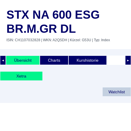
STX NA 600 ESG
BR.M.GR DL
ISIN: CH1107032828
| WKN: A2QSDH
| Kürzel: G53U
| Typ: Index
Übersicht
Charts
Kurshistorie
◄
►
Xetra
Watchlist