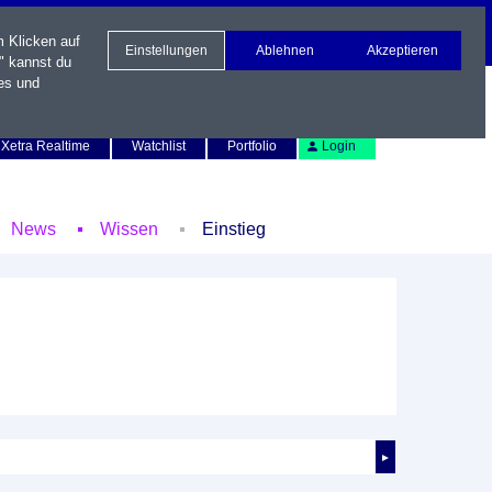
m Klicken auf
Einstellungen
Ablehnen
Akzeptieren
" kannst du
es und
Newsletter
Kontakt
English
Xetra Realtime
Watchlist
Portfolio
Login
News
Wissen
Einstieg
►