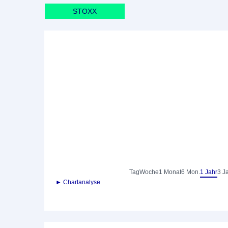
STOXX
Tag
Woche
1 Monat
6 Mon.
1 Jahr
3 J
► Chartanalyse