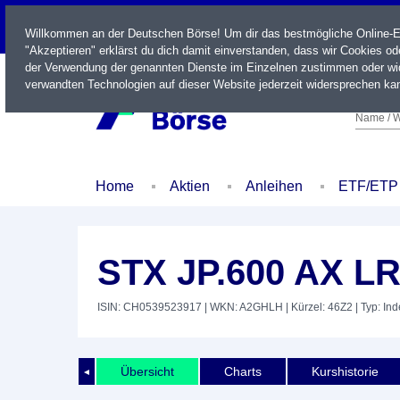
LIVE
Willkommen an der Deutschen Börse! Um dir das bestmögliche Online-Erl
"Akzeptieren" erklärst du dich damit einverstanden, dass wir Cookies o
der Verwendung der genannten Dienste im Einzelnen zustimmen oder wid
verwandten Technologien auf dieser Website jederzeit widersprechen kan
Name / W
Home
Aktien
Anleihen
ETF/ETP
STX JP.600 AX L
ISIN: CH0539523917
| WKN: A2GHLH
| Kürzel: 46Z2
| Typ: In
Übersicht
Charts
Kurshistorie
◄