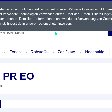
ebnis zu ermöglichen, setzen wir auf unserer Webseite Cookies ein. Mit de
der verwandte Technologien verwenden dürfen. Über den Button "Einstellungen
ersprechen. Detaillierte Informationen und wie du der Verwendung von Cooki
nst, findest du in unseren
Datenschutzhinweisen
.
KN / ISIN / Kürzel
Fonds
Rohstoffe
Zertifikate
Nachhaltig
R PR EO
dex