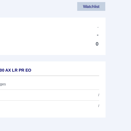
Watchlist
-
-
0
600 AX LR PR EO
ages
/
/