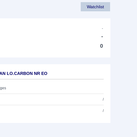
Watchlist
-
-
0
APAN LO.CARBON NR EO
ages
/
/