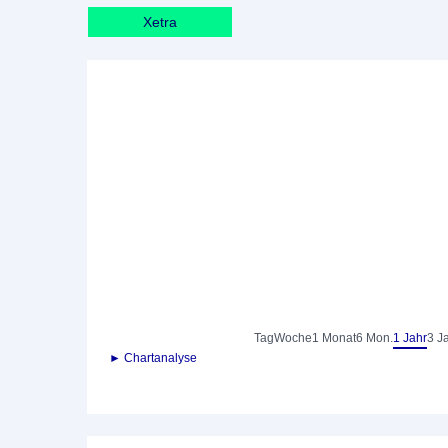
Xetra
Tag
Woche
1 Monat
6 Mon.
1 Jahr
3 J
► Chartanalyse