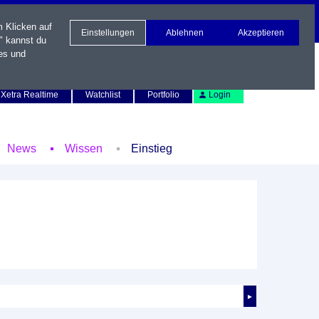
m Klicken auf
Einstellungen
Ablehnen
Akzeptieren
" kannst du
es und
Newsletter
Kontakt
English
Xetra Realtime
Watchlist
Portfolio
Login
News
Wissen
Einstieg
►