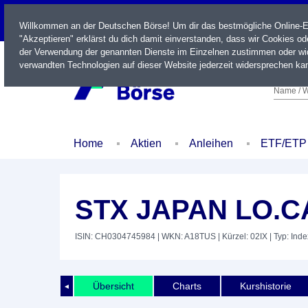
LIVE
Willkommen an der Deutschen Börse! Um dir das bestmögliche Online-Erl
"Akzeptieren" erklärst du dich damit einverstanden, dass wir Cookies o
der Verwendung der genannten Dienste im Einzelnen zustimmen oder wid
verwandten Technologien auf dieser Website jederzeit widersprechen kan
Name / W
Home
Aktien
Anleihen
ETF/ETP
STX JAPAN LO.
ISIN: CH0304745984
| WKN: A18TUS
| Kürzel: 02IX
| Typ: Inde
Übersicht
Charts
Kurshistorie
◄