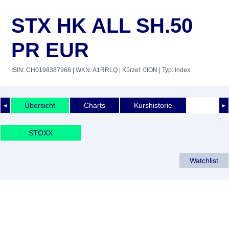
STX HK ALL SH.50
PR EUR
ISIN: CH0198387968
| WKN: A1RRLQ
| Kürzel: 0ION
| Typ: Index
Übersicht
Charts
Kurshistorie
◄
►
STOXX
Watchlist