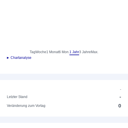
Tag
Woche
1 Monat
6 Mon.
1 Jahr
3 Jahre
Max.
► Chartanalyse
-
-
Letzter Stand
0
Veränderung zum Vortag