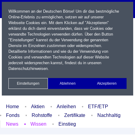
Willkommen an der Deutschen Börse! Um dir das bestmögliche
Online-Erlebnis zu ermöglichen, setzen wir auf unserer
Webseite Cookies ein. Mit dem Klicken auf "Akzeptieren"
erklärst du dich damit einverstanden, dass wir Cookies oder
verwandte Technologien verwenden dürfen. Über den Button
"Einstellungen" kannst du der Verwendung der genannten
Dienste im Einzelnen zustimmen oder widersprechen.
Detaillierte Informationen und wie du der Verwendung von
Cookies und verwandten Technologien auf dieser Website
Name / WKN / ISIN / Kürzel
jederzeit widersprechen kannst, findest du in unseren
Datenschutzhinweisen
.
Newsletter
Kontakt
English
Einstellungen
Ablehnen
Akzeptieren
Xetra Realtime
Watchlist
Portfolio
Login
Home
Aktien
Anleihen
ETF/ETP
Fonds
Rohstoffe
Zertifikate
Nachhaltig
News
Wissen
Einstieg