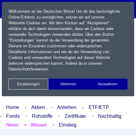
Willkommen an der Deutschen Börse! Um dir das bestmögliche
Online-Erlebnis zu ermöglichen, setzen wir auf unserer
Webseite Cookies ein. Mit dem Klicken auf "Akzeptieren"
erklärst du dich damit einverstanden, dass wir Cookies oder
verwandte Technologien verwenden dürfen. Über den Button
"Einstellungen" kannst du der Verwendung der genannten
Dienste im Einzelnen zustimmen oder widersprechen.
Detaillierte Informationen und wie du der Verwendung von
Cookies und verwandten Technologien auf dieser Website
Name / WKN / ISIN / Kürzel
jederzeit widersprechen kannst, findest du in unseren
Datenschutzhinweisen
.
Newsletter
Kontakt
English
Einstellungen
Ablehnen
Akzeptieren
Xetra Realtime
Watchlist
Portfolio
Login
Home
Aktien
Anleihen
ETF/ETP
Fonds
Rohstoffe
Zertifikate
Nachhaltig
News
Wissen
Einstieg