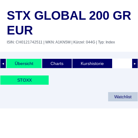
STX GLOBAL 200 GR
EUR
ISIN: CH0121742511
| WKN: A1KN5M
| Kürzel: 044G
| Typ: Index
Übersicht
Charts
Kurshistorie
◄
►
STOXX
Watchlist