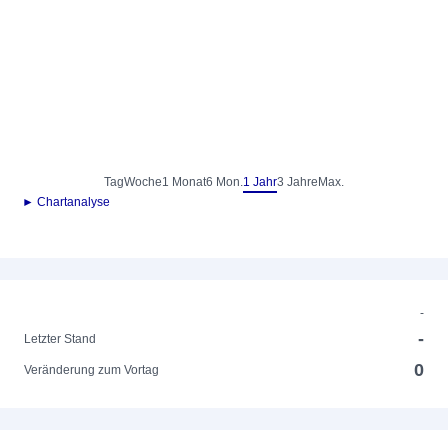
Tag
Woche
1 Monat
6 Mon.
1 Jahr
3 Jahre
Max.
► Chartanalyse
-
-
Letzter Stand
0
Veränderung zum Vortag