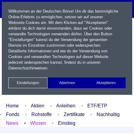
Willkommen an der Deutschen Börse! Um dir das bestmögliche
Online-Erlebnis zu ermöglichen, setzen wir auf unserer
Webseite Cookies ein. Mit dem Klicken auf "Akzeptieren"
erklärst du dich damit einverstanden, dass wir Cookies oder
verwandte Technologien verwenden dürfen. Über den Button
"Einstellungen" kannst du der Verwendung der genannten
Dienste im Einzelnen zustimmen oder widersprechen.
Detaillierte Informationen und wie du der Verwendung von
Cookies und verwandten Technologien auf dieser Website
Name / WKN / ISIN / Kürzel
jederzeit widersprechen kannst, findest du in unseren
Datenschutzhinweisen
.
Newsletter
Kontakt
English
Einstellungen
Ablehnen
Akzeptieren
Xetra Realtime
Watchlist
Portfolio
Login
Home
Aktien
Anleihen
ETF/ETP
Fonds
Rohstoffe
Zertifikate
Nachhaltig
News
Wissen
Einstieg