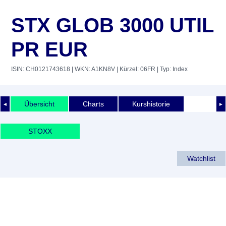
STX GLOB 3000 UTIL
PR EUR
ISIN: CH0121743618
| WKN: A1KN8V
| Kürzel: 06FR
| Typ: Index
Übersicht
Charts
Kurshistorie
◄
►
STOXX
Watchlist