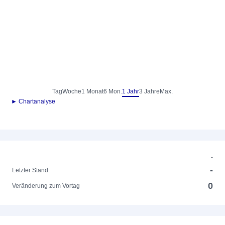
Tag
Woche
1 Monat
6 Mon.
1 Jahr
3 Jahre
Max.
► Chartanalyse
-
-
Letzter Stand
0
Veränderung zum Vortag