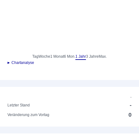
Tag
Woche
1 Monat
6 Mon.
1 Jahr
3 Jahre
Max.
► Chartanalyse
-
-
Letzter Stand
0
Veränderung zum Vortag