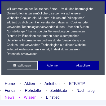
Willkommen an der Deutschen Börse! Um dir das bestmögliche
Online-Erlebnis zu ermöglichen, setzen wir auf unserer
Webseite Cookies ein. Mit dem Klicken auf "Akzeptieren"
erklärst du dich damit einverstanden, dass wir Cookies oder
verwandte Technologien verwenden dürfen. Über den Button
"Einstellungen" kannst du der Verwendung der genannten
Dienste im Einzelnen zustimmen oder widersprechen.
Detaillierte Informationen und wie du der Verwendung von
Cookies und verwandten Technologien auf dieser Website
Name / WKN / ISIN / Kürzel
jederzeit widersprechen kannst, findest du in unseren
Datenschutzhinweisen
.
Newsletter
Kontakt
English
Einstellungen
Ablehnen
Akzeptieren
Xetra Realtime
Watchlist
Portfolio
Login
Home
Aktien
Anleihen
ETF/ETP
Fonds
Rohstoffe
Zertifikate
Nachhaltig
News
Wissen
Einstieg