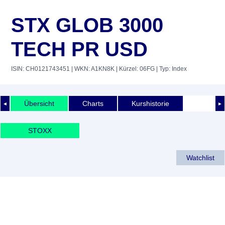
STX GLOB 3000
TECH PR USD
ISIN: CH0121743451
| WKN: A1KN8K
| Kürzel: 06FG
| Typ: Index
Übersicht
Charts
Kurshistorie
◄
►
STOXX
Watchlist