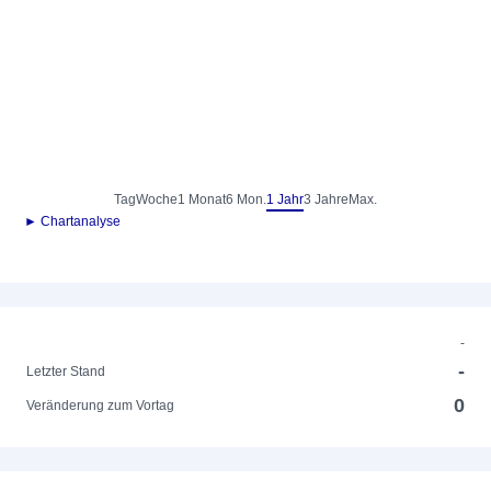
Tag
Woche
1 Monat
6 Mon.
1 Jahr
3 Jahre
Max.
► Chartanalyse
-
-
Letzter Stand
0
Veränderung zum Vortag