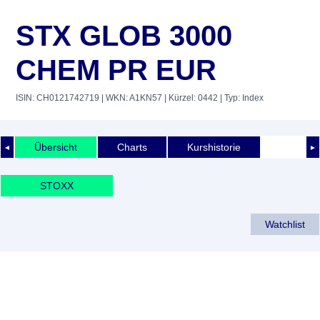
STX GLOB 3000
CHEM PR EUR
ISIN: CH0121742719
| WKN: A1KN57
| Kürzel: 0442
| Typ: Index
Übersicht
Charts
Kurshistorie
◄
►
STOXX
Watchlist