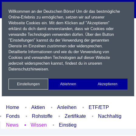
Willkommen an der Deutschen Börse! Um dir das bestmögliche
Online-Erlebnis zu ermöglichen, setzen wir auf unserer
Webseite Cookies ein. Mit dem Klicken auf "Akzeptieren"
erklärst du dich damit einverstanden, dass wir Cookies oder
verwandte Technologien verwenden dürfen. Über den Button
"Einstellungen" kannst du der Verwendung der genannten
Dienste im Einzelnen zustimmen oder widersprechen.
Detaillierte Informationen und wie du der Verwendung von
Cookies und verwandten Technologien auf dieser Website
Name / WKN / ISIN / Kürzel
jederzeit widersprechen kannst, findest du in unseren
Datenschutzhinweisen
.
Newsletter
Kontakt
English
Einstellungen
Ablehnen
Akzeptieren
Xetra Realtime
Watchlist
Portfolio
Login
Home
Aktien
Anleihen
ETF/ETP
Fonds
Rohstoffe
Zertifikate
Nachhaltig
News
Wissen
Einstieg