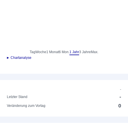
Tag
Woche
1 Monat
6 Mon.
1 Jahr
3 Jahre
Max.
► Chartanalyse
-
-
Letzter Stand
0
Veränderung zum Vortag