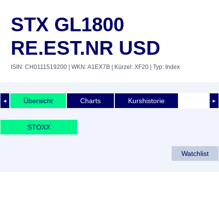
STX GL1800
RE.EST.NR USD
ISIN: CH0111519200
| WKN: A1EX7B
| Kürzel: XF20
| Typ: Index
Übersicht
Charts
Kurshistorie
◄
►
STOXX
Watchlist