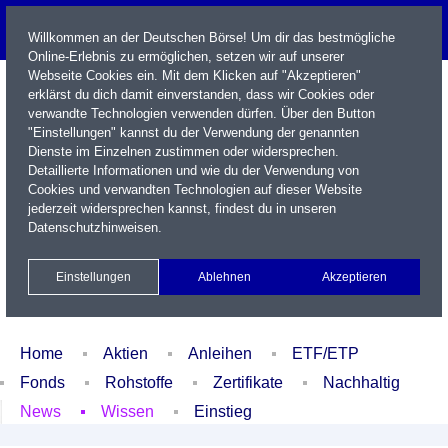
Willkommen an der Deutschen Börse! Um dir das bestmögliche
Online-Erlebnis zu ermöglichen, setzen wir auf unserer
Webseite Cookies ein. Mit dem Klicken auf "Akzeptieren"
erklärst du dich damit einverstanden, dass wir Cookies oder
verwandte Technologien verwenden dürfen. Über den Button
"Einstellungen" kannst du der Verwendung der genannten
Dienste im Einzelnen zustimmen oder widersprechen.
Detaillierte Informationen und wie du der Verwendung von
Cookies und verwandten Technologien auf dieser Website
Name / WKN / ISIN / Kürzel
jederzeit widersprechen kannst, findest du in unseren
Datenschutzhinweisen
.
Newsletter
Kontakt
English
Einstellungen
Ablehnen
Akzeptieren
Xetra Realtime
Watchlist
Portfolio
Login
Home
Aktien
Anleihen
ETF/ETP
Fonds
Rohstoffe
Zertifikate
Nachhaltig
News
Wissen
Einstieg