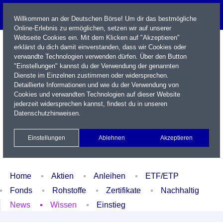
Willkommen an der Deutschen Börse! Um dir das bestmögliche
Online-Erlebnis zu ermöglichen, setzen wir auf unserer
Webseite Cookies ein. Mit dem Klicken auf "Akzeptieren"
erklärst du dich damit einverstanden, dass wir Cookies oder
verwandte Technologien verwenden dürfen. Über den Button
"Einstellungen" kannst du der Verwendung der genannten
Dienste im Einzelnen zustimmen oder widersprechen.
Detaillierte Informationen und wie du der Verwendung von
Cookies und verwandten Technologien auf dieser Website
Name / WKN / ISIN / Kürzel
jederzeit widersprechen kannst, findest du in unseren
Datenschutzhinweisen
.
Newsletter
Kontakt
English
Einstellungen
Ablehnen
Akzeptieren
Xetra Realtime
Watchlist
Portfolio
Login
Home
Aktien
Anleihen
ETF/ETP
Fonds
Rohstoffe
Zertifikate
Nachhaltig
News
Wissen
Einstieg