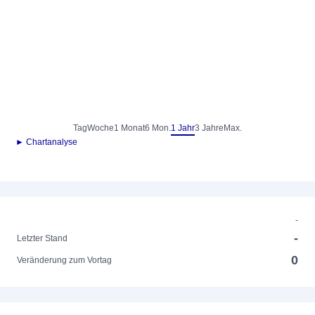
Tag
Woche
1 Monat
6 Mon.
1 Jahr
3 Jahre
Max.
► Chartanalyse
-
-
Letzter Stand
0
Veränderung zum Vortag