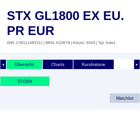
STX GL1800 EX EU.
PR EUR
ISIN: CH0111485311
| WKN: A1DKY8
| Kürzel: X0A4
| Typ: Index
Übersicht
Charts
Kurshistorie
◄
►
STOXX
Watchlist