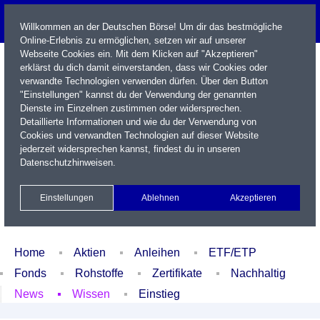
Willkommen an der Deutschen Börse! Um dir das bestmögliche
Online-Erlebnis zu ermöglichen, setzen wir auf unserer
Webseite Cookies ein. Mit dem Klicken auf "Akzeptieren"
erklärst du dich damit einverstanden, dass wir Cookies oder
verwandte Technologien verwenden dürfen. Über den Button
"Einstellungen" kannst du der Verwendung der genannten
Dienste im Einzelnen zustimmen oder widersprechen.
Detaillierte Informationen und wie du der Verwendung von
Cookies und verwandten Technologien auf dieser Website
Name / WKN / ISIN / Kürzel
jederzeit widersprechen kannst, findest du in unseren
Datenschutzhinweisen
.
Newsletter
Kontakt
English
Einstellungen
Ablehnen
Akzeptieren
Xetra Realtime
Watchlist
Portfolio
Login
Home
Aktien
Anleihen
ETF/ETP
Fonds
Rohstoffe
Zertifikate
Nachhaltig
News
Wissen
Einstieg