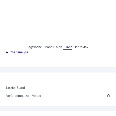
Tag
Woche
1 Monat
6 Mon.
1 Jahr
3 Jahre
Max.
► Chartanalyse
-
-
Letzter Stand
0
Veränderung zum Vortag