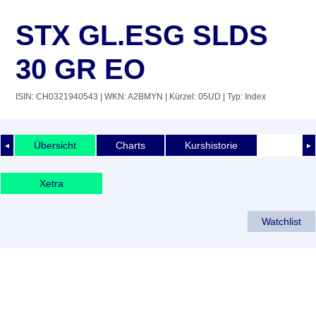
STX GL.ESG SLDS
30 GR EO
ISIN: CH0321940543
| WKN: A2BMYN
| Kürzel: 05UD
| Typ: Index
Übersicht
Charts
Kurshistorie
◄
►
Xetra
Watchlist