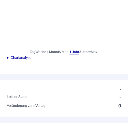
Tag
Woche
1 Monat
6 Mon.
1 Jahr
3 Jahre
Max.
► Chartanalyse
-
-
Letzter Stand
0
Veränderung zum Vortag