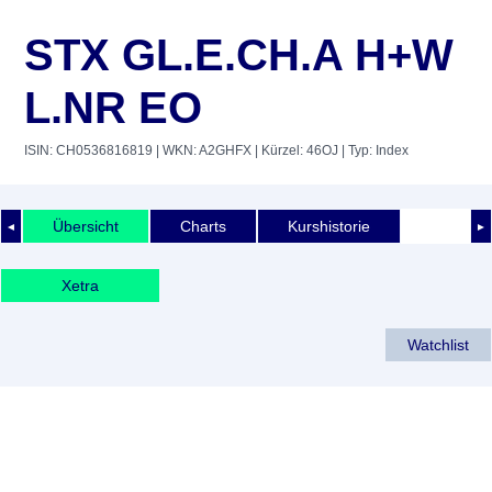
STX GL.E.CH.A H+W
L.NR EO
ISIN: CH0536816819
| WKN: A2GHFX
| Kürzel: 46OJ
| Typ: Index
Übersicht
Charts
Kurshistorie
◄
►
Xetra
Watchlist