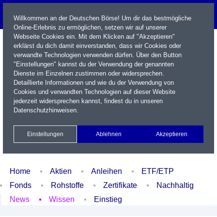
Willkommen an der Deutschen Börse! Um dir das bestmögliche
Online-Erlebnis zu ermöglichen, setzen wir auf unserer
Webseite Cookies ein. Mit dem Klicken auf "Akzeptieren"
erklärst du dich damit einverstanden, dass wir Cookies oder
verwandte Technologien verwenden dürfen. Über den Button
"Einstellungen" kannst du der Verwendung der genannten
Dienste im Einzelnen zustimmen oder widersprechen.
Detaillierte Informationen und wie du der Verwendung von
Cookies und verwandten Technologien auf dieser Website
Name / WKN / ISIN / Kürzel
jederzeit widersprechen kannst, findest du in unseren
Datenschutzhinweisen
.
Newsletter
Kontakt
English
Einstellungen
Ablehnen
Akzeptieren
Xetra Realtime
Watchlist
Portfolio
Login
Home
Aktien
Anleihen
ETF/ETP
Fonds
Rohstoffe
Zertifikate
Nachhaltig
News
Wissen
Einstieg