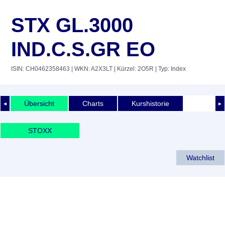
STX GL.3000
IND.C.S.GR EO
ISIN: CH0462358463
| WKN: A2X3LT
| Kürzel: 2O5R
| Typ: Index
Übersicht
Charts
Kurshistorie
◄
►
STOXX
Watchlist