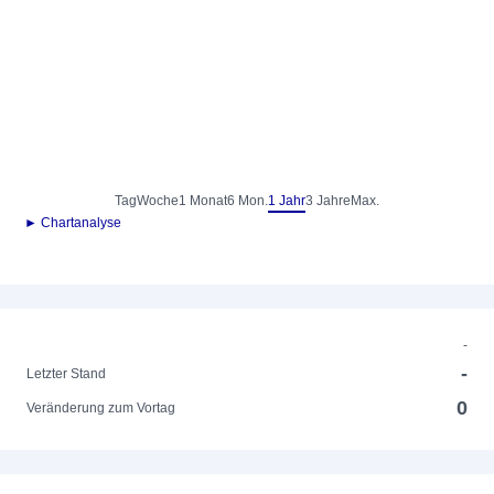
Tag
Woche
1 Monat
6 Mon.
1 Jahr
3 Jahre
Max.
► Chartanalyse
-
-
Letzter Stand
0
Veränderung zum Vortag