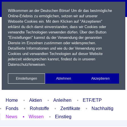
Willkommen an der Deutschen Börse! Um dir das bestmögliche
Online-Erlebnis zu ermöglichen, setzen wir auf unserer
Webseite Cookies ein. Mit dem Klicken auf "Akzeptieren"
erklärst du dich damit einverstanden, dass wir Cookies oder
verwandte Technologien verwenden dürfen. Über den Button
"Einstellungen" kannst du der Verwendung der genannten
Dienste im Einzelnen zustimmen oder widersprechen.
Detaillierte Informationen und wie du der Verwendung von
Cookies und verwandten Technologien auf dieser Website
Name / WKN / ISIN / Kürzel
jederzeit widersprechen kannst, findest du in unseren
Datenschutzhinweisen
.
Newsletter
Kontakt
English
Einstellungen
Ablehnen
Akzeptieren
Xetra Realtime
Watchlist
Portfolio
Login
Home
Aktien
Anleihen
ETF/ETP
Fonds
Rohstoffe
Zertifikate
Nachhaltig
News
Wissen
Einstieg