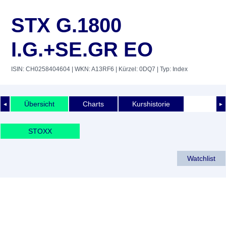
STX G.1800
I.G.+SE.GR EO
ISIN: CH0258404604
| WKN: A13RF6
| Kürzel: 0DQ7
| Typ: Index
Übersicht
Charts
Kurshistorie
◄
►
STOXX
Watchlist