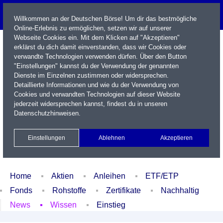
Willkommen an der Deutschen Börse! Um dir das bestmögliche
Online-Erlebnis zu ermöglichen, setzen wir auf unserer
Webseite Cookies ein. Mit dem Klicken auf "Akzeptieren"
erklärst du dich damit einverstanden, dass wir Cookies oder
verwandte Technologien verwenden dürfen. Über den Button
"Einstellungen" kannst du der Verwendung der genannten
Dienste im Einzelnen zustimmen oder widersprechen.
Detaillierte Informationen und wie du der Verwendung von
Cookies und verwandten Technologien auf dieser Website
Name / WKN / ISIN / Kürzel
jederzeit widersprechen kannst, findest du in unseren
Datenschutzhinweisen
.
Newsletter
Kontakt
English
Einstellungen
Ablehnen
Akzeptieren
Xetra Realtime
Watchlist
Portfolio
Login
Home
Aktien
Anleihen
ETF/ETP
Fonds
Rohstoffe
Zertifikate
Nachhaltig
News
Wissen
Einstieg