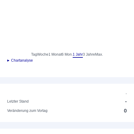
Tag
Woche
1 Monat
6 Mon.
1 Jahr
3 Jahre
Max.
► Chartanalyse
-
-
Letzter Stand
0
Veränderung zum Vortag