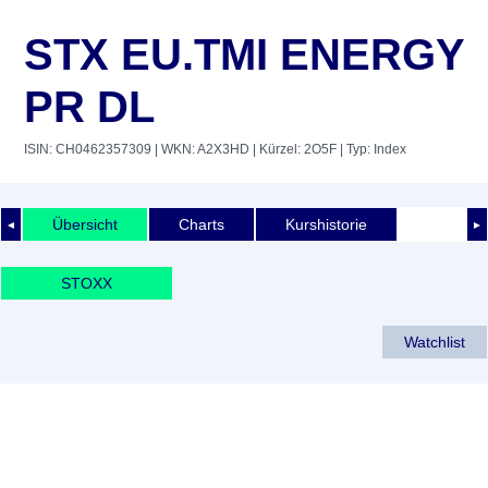
STX EU.TMI ENERGY
PR DL
ISIN: CH0462357309
| WKN: A2X3HD
| Kürzel: 2O5F
| Typ: Index
Übersicht
Charts
Kurshistorie
◄
►
STOXX
Watchlist