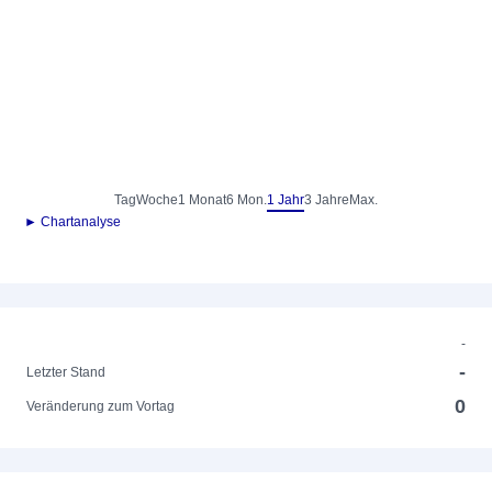
Tag
Woche
1 Monat
6 Mon.
1 Jahr
3 Jahre
Max.
► Chartanalyse
-
-
Letzter Stand
0
Veränderung zum Vortag