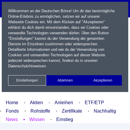
Willkommen an der Deutschen Börse! Um dir das bestmögliche
Online-Erlebnis zu ermöglichen, setzen wir auf unserer
Webseite Cookies ein. Mit dem Klicken auf "Akzeptieren"
erklärst du dich damit einverstanden, dass wir Cookies oder
verwandte Technologien verwenden dürfen. Über den Button
"Einstellungen" kannst du der Verwendung der genannten
Dienste im Einzelnen zustimmen oder widersprechen.
Detaillierte Informationen und wie du der Verwendung von
Cookies und verwandten Technologien auf dieser Website
Name / WKN / ISIN / Kürzel
jederzeit widersprechen kannst, findest du in unseren
Datenschutzhinweisen
.
Newsletter
Kontakt
English
Einstellungen
Ablehnen
Akzeptieren
Xetra Realtime
Watchlist
Portfolio
Login
Home
Aktien
Anleihen
ETF/ETP
Fonds
Rohstoffe
Zertifikate
Nachhaltig
News
Wissen
Einstieg