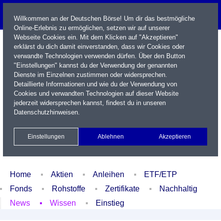
Willkommen an der Deutschen Börse! Um dir das bestmögliche
Online-Erlebnis zu ermöglichen, setzen wir auf unserer
Webseite Cookies ein. Mit dem Klicken auf "Akzeptieren"
erklärst du dich damit einverstanden, dass wir Cookies oder
verwandte Technologien verwenden dürfen. Über den Button
"Einstellungen" kannst du der Verwendung der genannten
Dienste im Einzelnen zustimmen oder widersprechen.
Detaillierte Informationen und wie du der Verwendung von
Cookies und verwandten Technologien auf dieser Website
Name / WKN / ISIN / Kürzel
jederzeit widersprechen kannst, findest du in unseren
Datenschutzhinweisen
.
Newsletter
Kontakt
English
Einstellungen
Ablehnen
Akzeptieren
Xetra Realtime
Watchlist
Portfolio
Login
Home
Aktien
Anleihen
ETF/ETP
Fonds
Rohstoffe
Zertifikate
Nachhaltig
News
Wissen
Einstieg