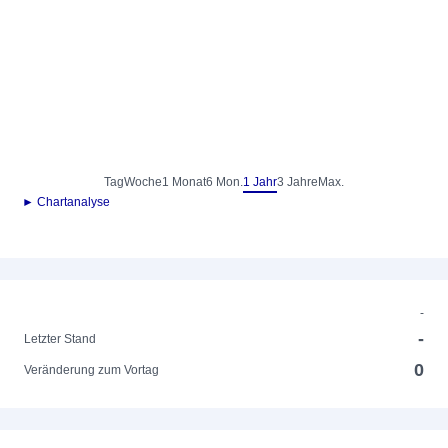
Tag
Woche
1 Monat
6 Mon.
1 Jahr
3 Jahre
Max.
► Chartanalyse
-
-
Letzter Stand
0
Veränderung zum Vortag