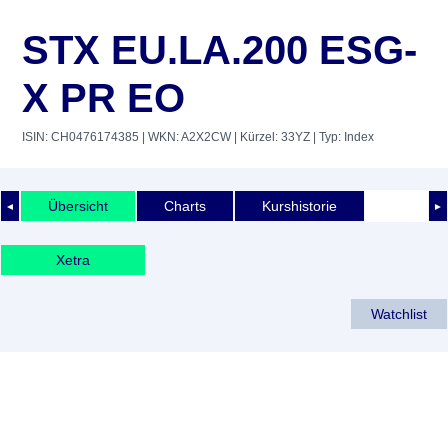
STX EU.LA.200 ESG-
X PR EO
ISIN: CH0476174385
| WKN: A2X2CW
| Kürzel: 33YZ
| Typ: Index
Übersicht
Charts
Kurshistorie
◄
►
Xetra
Watchlist