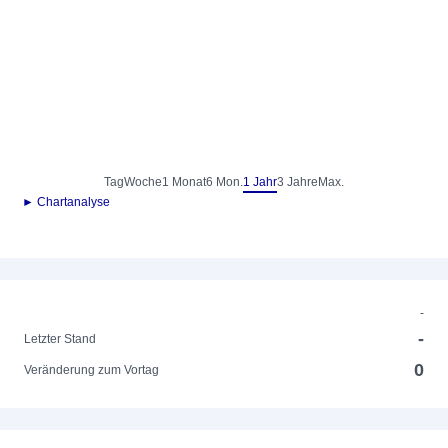
Tag
Woche
1 Monat
6 Mon.
1 Jahr
3 Jahre
Max.
► Chartanalyse
-
-
Letzter Stand
0
Veränderung zum Vortag