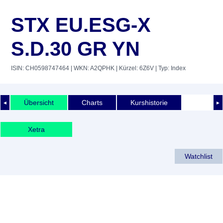
STX EU.ESG-X
S.D.30 GR YN
ISIN: CH0598747464
| WKN: A2QPHK
| Kürzel: 6Z6V
| Typ: Index
Übersicht
Charts
Kurshistorie
◄
►
Xetra
Watchlist