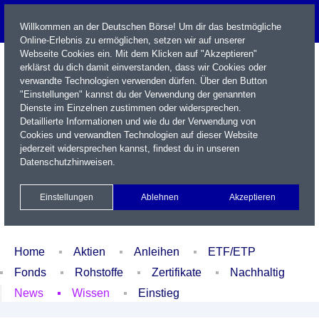
Willkommen an der Deutschen Börse! Um dir das bestmögliche
Online-Erlebnis zu ermöglichen, setzen wir auf unserer
Webseite Cookies ein. Mit dem Klicken auf "Akzeptieren"
erklärst du dich damit einverstanden, dass wir Cookies oder
verwandte Technologien verwenden dürfen. Über den Button
"Einstellungen" kannst du der Verwendung der genannten
Dienste im Einzelnen zustimmen oder widersprechen.
Detaillierte Informationen und wie du der Verwendung von
Cookies und verwandten Technologien auf dieser Website
Name / WKN / ISIN / Kürzel
jederzeit widersprechen kannst, findest du in unseren
Datenschutzhinweisen
.
Newsletter
Kontakt
English
Einstellungen
Ablehnen
Akzeptieren
Xetra Realtime
Watchlist
Portfolio
Login
Home
Aktien
Anleihen
ETF/ETP
Fonds
Rohstoffe
Zertifikate
Nachhaltig
News
Wissen
Einstieg