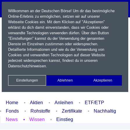
Willkommen an der Deutschen Börse! Um dir das bestmögliche
Online-Erlebnis zu ermöglichen, setzen wir auf unserer
Webseite Cookies ein. Mit dem Klicken auf "Akzeptieren"
erklärst du dich damit einverstanden, dass wir Cookies oder
verwandte Technologien verwenden dürfen. Über den Button
"Einstellungen" kannst du der Verwendung der genannten
Dienste im Einzelnen zustimmen oder widersprechen.
Detaillierte Informationen und wie du der Verwendung von
Cookies und verwandten Technologien auf dieser Website
Name / WKN / ISIN / Kürzel
jederzeit widersprechen kannst, findest du in unseren
Datenschutzhinweisen
.
Newsletter
Kontakt
English
Einstellungen
Ablehnen
Akzeptieren
Xetra Realtime
Watchlist
Portfolio
Login
Home
Aktien
Anleihen
ETF/ETP
Fonds
Rohstoffe
Zertifikate
Nachhaltig
News
Wissen
Einstieg