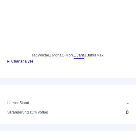
Tag
Woche
1 Monat
6 Mon.
1 Jahr
3 Jahre
Max.
► Chartanalyse
-
-
Letzter Stand
0
Veränderung zum Vortag