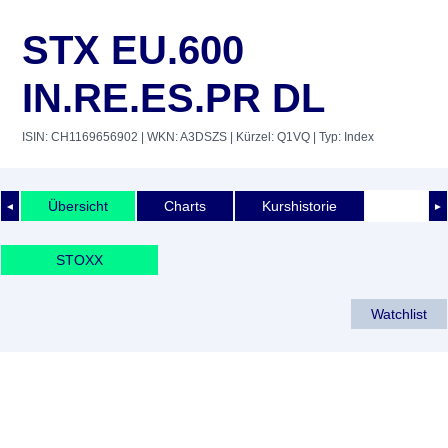
STX EU.600
IN.RE.ES.PR DL
ISIN: CH1169656902
| WKN: A3DSZS
| Kürzel: Q1VQ
| Typ: Index
Übersicht
Charts
Kurshistorie
◄
►
STOXX
Watchlist