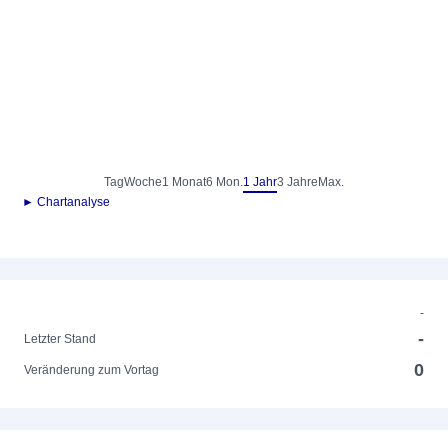
Tag
Woche
1 Monat
6 Mon.
1 Jahr
3 Jahre
Max.
► Chartanalyse
-
-
Letzter Stand
0
Veränderung zum Vortag