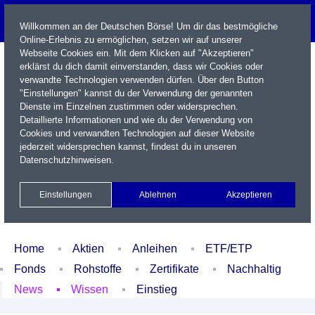
Willkommen an der Deutschen Börse! Um dir das bestmögliche
Online-Erlebnis zu ermöglichen, setzen wir auf unserer
Webseite Cookies ein. Mit dem Klicken auf "Akzeptieren"
erklärst du dich damit einverstanden, dass wir Cookies oder
verwandte Technologien verwenden dürfen. Über den Button
"Einstellungen" kannst du der Verwendung der genannten
Dienste im Einzelnen zustimmen oder widersprechen.
Detaillierte Informationen und wie du der Verwendung von
Cookies und verwandten Technologien auf dieser Website
Name / WKN / ISIN / Kürzel
jederzeit widersprechen kannst, findest du in unseren
Datenschutzhinweisen
.
Newsletter
Kontakt
English
Einstellungen
Ablehnen
Akzeptieren
Xetra Realtime
Watchlist
Portfolio
Login
Home
Aktien
Anleihen
ETF/ETP
Fonds
Rohstoffe
Zertifikate
Nachhaltig
News
Wissen
Einstieg