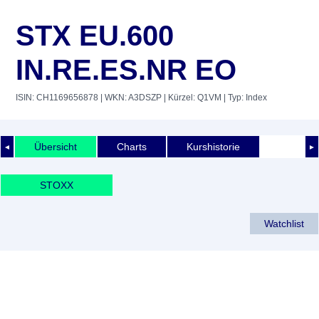
STX EU.600
IN.RE.ES.NR EO
ISIN: CH1169656878
| WKN: A3DSZP
| Kürzel: Q1VM
| Typ: Index
Übersicht
Charts
Kurshistorie
◄
►
STOXX
Watchlist