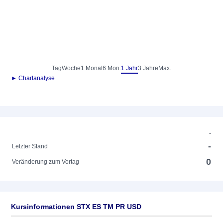
Tag
Woche
1 Monat
6 Mon.
1 Jahr
3 Jahre
Max.
► Chartanalyse
-
-
Letzter Stand
0
Veränderung zum Vortag
Kursinformationen STX ES TM PR USD