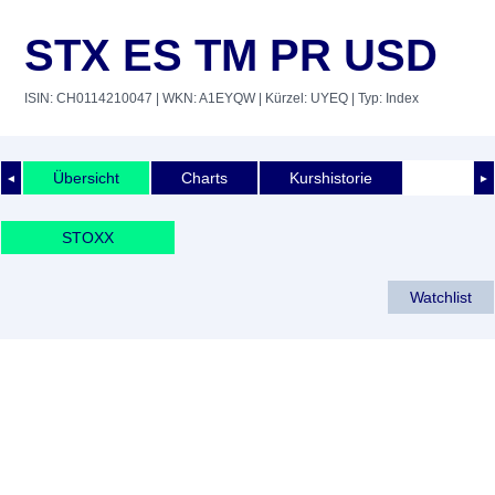
STX ES TM PR USD
ISIN: CH0114210047
| WKN: A1EYQW
| Kürzel: UYEQ
| Typ: Index
Übersicht
Charts
Kurshistorie
◄
►
STOXX
Watchlist