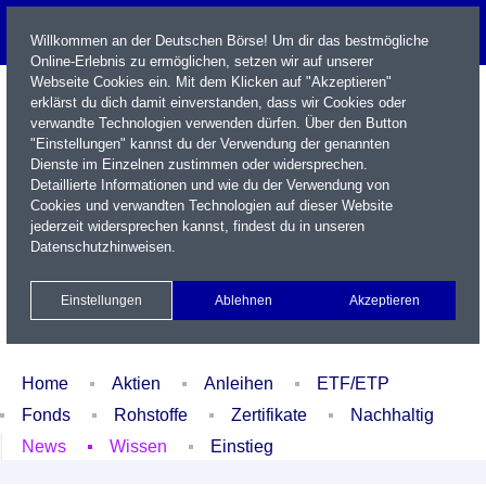
Willkommen an der Deutschen Börse! Um dir das bestmögliche
Online-Erlebnis zu ermöglichen, setzen wir auf unserer
Webseite Cookies ein. Mit dem Klicken auf "Akzeptieren"
erklärst du dich damit einverstanden, dass wir Cookies oder
verwandte Technologien verwenden dürfen. Über den Button
"Einstellungen" kannst du der Verwendung der genannten
Dienste im Einzelnen zustimmen oder widersprechen.
Detaillierte Informationen und wie du der Verwendung von
Cookies und verwandten Technologien auf dieser Website
Name / WKN / ISIN / Kürzel
jederzeit widersprechen kannst, findest du in unseren
Datenschutzhinweisen
.
Newsletter
Kontakt
English
Einstellungen
Ablehnen
Akzeptieren
Xetra Realtime
Watchlist
Portfolio
Login
Home
Aktien
Anleihen
ETF/ETP
Fonds
Rohstoffe
Zertifikate
Nachhaltig
News
Wissen
Einstieg