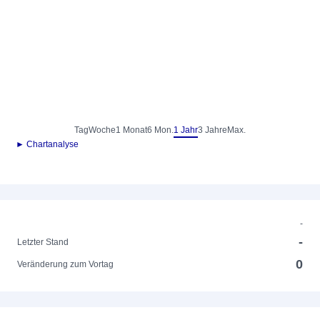
Tag
Woche
1 Monat
6 Mon.
1 Jahr
3 Jahre
Max.
► Chartanalyse
-
-
Letzter Stand
0
Veränderung zum Vortag