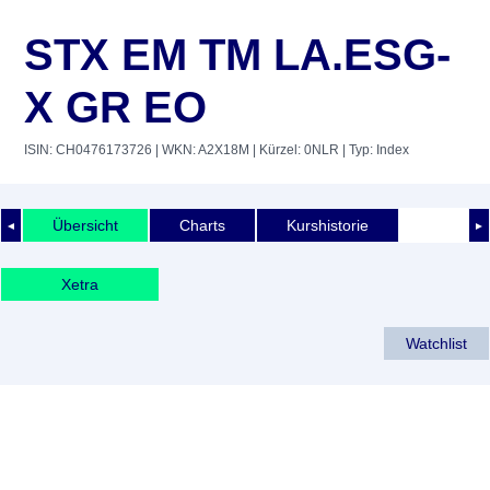
STX EM TM LA.ESG-
X GR EO
ISIN: CH0476173726
| WKN: A2X18M
| Kürzel: 0NLR
| Typ: Index
Übersicht
Charts
Kurshistorie
◄
►
Xetra
Watchlist