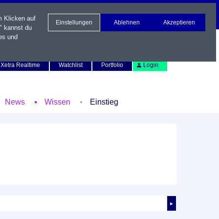
m Klicken auf
Einstellungen
Ablehnen
Akzeptieren
" kannst du
es und
Newsletter
Kontakt
English
Xetra Realtime
Watchlist
Portfolio
Login
News
Wissen
Einstieg
►