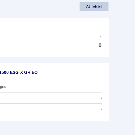
Watchlist
-
-
0
 1500 ESG-X GR EO
ages
/
/