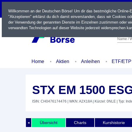
LIVE
Willkommen an der Deutschen Börse! Um dir das bestmögliche Online-Erl
"Akzeptieren" erklärst du dich damit einverstanden, dass wir Cookies o
der Verwendung der genannten Dienste im Einzelnen zustimmen oder wid
verwandten Technologien auf dieser Website jederzeit widersprechen kan
Name / W
Home
Aktien
Anleihen
ETF/ETP
STX EM 1500 ES
ISIN: CH0476174476
| WKN: A2X18A
| Kürzel: 0NLE
| Typ: Ind
Übersicht
Charts
Kurshistorie
◄