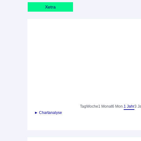
Xetra
Tag
Woche
1 Monat
6 Mon.
1 Jahr
3 J
► Chartanalyse