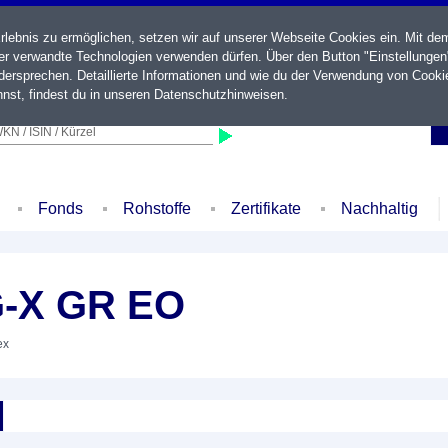
ebnis zu ermöglichen, setzen wir auf unserer Webseite Cookies ein. Mit de
der verwandte Technologien verwenden dürfen. Über den Button "Einstellungen
ersprechen. Detaillierte Informationen und wie du der Verwendung von Cooki
nst, findest du in unseren
Datenschutzhinweisen
.
KN / ISIN / Kürzel
Fonds
Rohstoffe
Zertifikate
Nachhaltig
G-X GR EO
ex