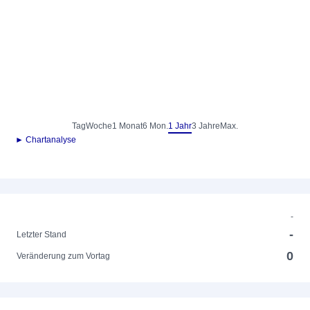
Tag
Woche
1 Monat
6 Mon.
1 Jahr
3 Jahre
Max.
► Chartanalyse
-
-
Letzter Stand
0
Veränderung zum Vortag