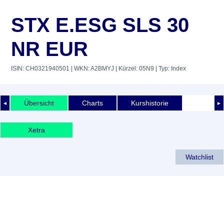
STX E.ESG SLS 30
NR EUR
ISIN: CH0321940501
| WKN: A2BMYJ
| Kürzel: 05N9
| Typ: Index
Übersicht
Charts
Kurshistorie
◄
►
Xetra
Watchlist