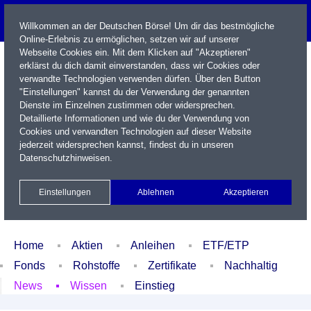
Willkommen an der Deutschen Börse! Um dir das bestmögliche
Online-Erlebnis zu ermöglichen, setzen wir auf unserer
Webseite Cookies ein. Mit dem Klicken auf "Akzeptieren"
erklärst du dich damit einverstanden, dass wir Cookies oder
verwandte Technologien verwenden dürfen. Über den Button
"Einstellungen" kannst du der Verwendung der genannten
Dienste im Einzelnen zustimmen oder widersprechen.
Detaillierte Informationen und wie du der Verwendung von
Cookies und verwandten Technologien auf dieser Website
Name / WKN / ISIN / Kürzel
jederzeit widersprechen kannst, findest du in unseren
Datenschutzhinweisen
.
Newsletter
Kontakt
English
Einstellungen
Ablehnen
Akzeptieren
Xetra Realtime
Watchlist
Portfolio
Login
Home
Aktien
Anleihen
ETF/ETP
Fonds
Rohstoffe
Zertifikate
Nachhaltig
News
Wissen
Einstieg