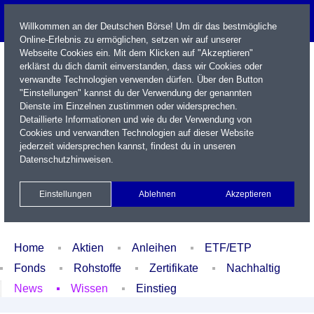
Willkommen an der Deutschen Börse! Um dir das bestmögliche
Online-Erlebnis zu ermöglichen, setzen wir auf unserer
Webseite Cookies ein. Mit dem Klicken auf "Akzeptieren"
erklärst du dich damit einverstanden, dass wir Cookies oder
verwandte Technologien verwenden dürfen. Über den Button
"Einstellungen" kannst du der Verwendung der genannten
Dienste im Einzelnen zustimmen oder widersprechen.
Detaillierte Informationen und wie du der Verwendung von
Cookies und verwandten Technologien auf dieser Website
Name / WKN / ISIN / Kürzel
jederzeit widersprechen kannst, findest du in unseren
Datenschutzhinweisen
.
Newsletter
Kontakt
English
Einstellungen
Ablehnen
Akzeptieren
Xetra Realtime
Watchlist
Portfolio
Login
Home
Aktien
Anleihen
ETF/ETP
Fonds
Rohstoffe
Zertifikate
Nachhaltig
News
Wissen
Einstieg