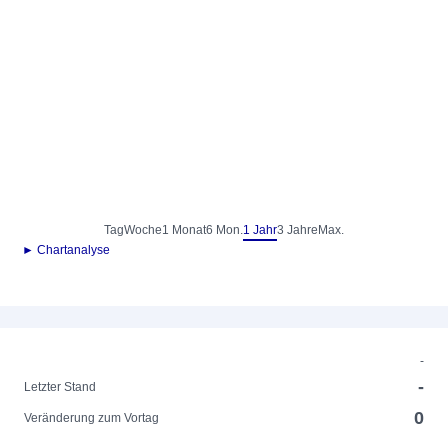
Tag
Woche
1 Monat
6 Mon.
1 Jahr
3 Jahre
Max.
► Chartanalyse
-
-
Letzter Stand
0
Veränderung zum Vortag