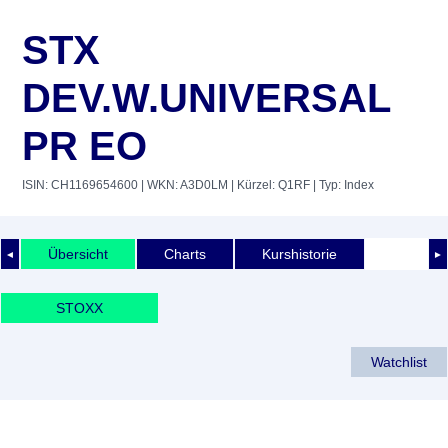
STX
DEV.W.UNIVERSAL
PR EO
ISIN: CH1169654600
| WKN: A3D0LM
| Kürzel: Q1RF
| Typ: Index
Übersicht
Charts
Kurshistorie
◄
►
STOXX
Watchlist