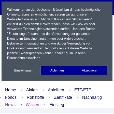
Willkommen an der Deutschen Börse! Um dir das bestmögliche
Online-Erlebnis zu ermöglichen, setzen wir auf unserer
Webseite Cookies ein. Mit dem Klicken auf "Akzeptieren"
erklärst du dich damit einverstanden, dass wir Cookies oder
verwandte Technologien verwenden dürfen. Über den Button
"Einstellungen" kannst du der Verwendung der genannten
Dienste im Einzelnen zustimmen oder widersprechen.
Detaillierte Informationen und wie du der Verwendung von
Cookies und verwandten Technologien auf dieser Website
Name / WKN / ISIN / Kürzel
jederzeit widersprechen kannst, findest du in unseren
Datenschutzhinweisen
.
Newsletter
Kontakt
English
Einstellungen
Ablehnen
Akzeptieren
Xetra Realtime
Watchlist
Portfolio
Login
Home
Aktien
Anleihen
ETF/ETP
Fonds
Rohstoffe
Zertifikate
Nachhaltig
News
Wissen
Einstieg