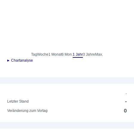
Tag
Woche
1 Monat
6 Mon.
1 Jahr
3 Jahre
Max.
► Chartanalyse
-
-
Letzter Stand
0
Veränderung zum Vortag