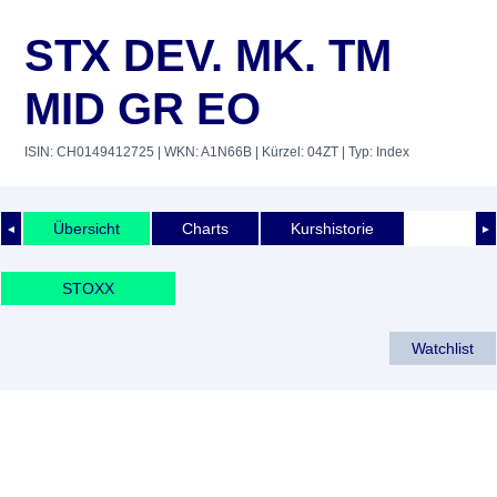
STX DEV. MK. TM
MID GR EO
ISIN: CH0149412725
| WKN: A1N66B
| Kürzel: 04ZT
| Typ: Index
Übersicht
Charts
Kurshistorie
◄
►
STOXX
Watchlist