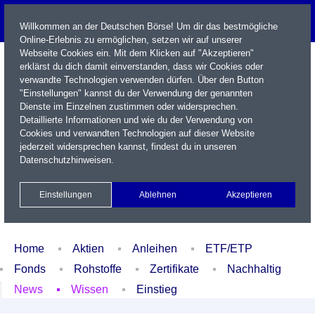
Willkommen an der Deutschen Börse! Um dir das bestmögliche
Online-Erlebnis zu ermöglichen, setzen wir auf unserer
Webseite Cookies ein. Mit dem Klicken auf "Akzeptieren"
erklärst du dich damit einverstanden, dass wir Cookies oder
verwandte Technologien verwenden dürfen. Über den Button
"Einstellungen" kannst du der Verwendung der genannten
Dienste im Einzelnen zustimmen oder widersprechen.
Detaillierte Informationen und wie du der Verwendung von
Cookies und verwandten Technologien auf dieser Website
Name / WKN / ISIN / Kürzel
jederzeit widersprechen kannst, findest du in unseren
Datenschutzhinweisen
.
Newsletter
Kontakt
English
Einstellungen
Ablehnen
Akzeptieren
Xetra Realtime
Watchlist
Portfolio
Login
Home
Aktien
Anleihen
ETF/ETP
Fonds
Rohstoffe
Zertifikate
Nachhaltig
News
Wissen
Einstieg