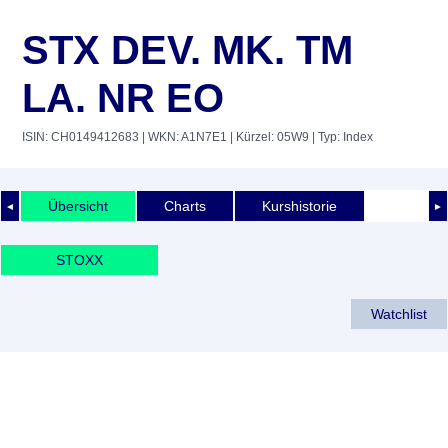
STX DEV. MK. TM
LA. NR EO
ISIN: CH0149412683
| WKN: A1N7E1
| Kürzel: 05W9
| Typ: Index
Übersicht
Charts
Kurshistorie
◄
►
STOXX
Watchlist