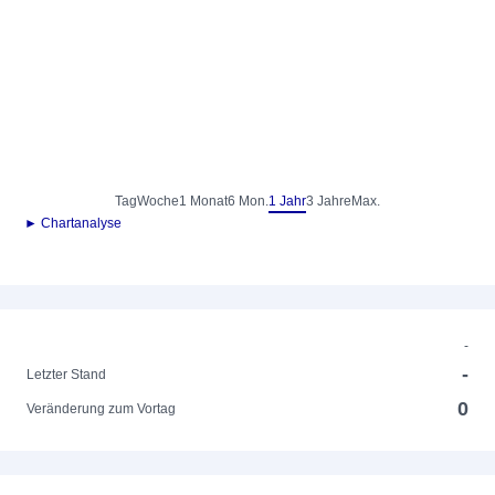
Tag
Woche
1 Monat
6 Mon.
1 Jahr
3 Jahre
Max.
► Chartanalyse
-
-
Letzter Stand
0
Veränderung zum Vortag