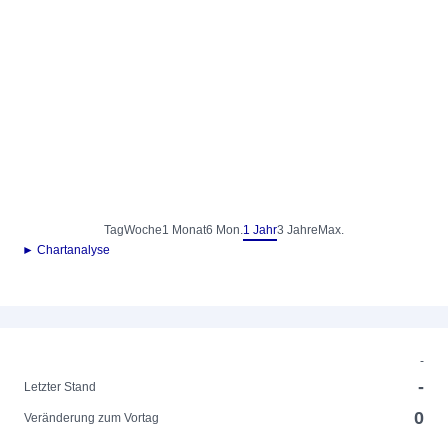
Tag
Woche
1 Monat
6 Mon.
1 Jahr
3 Jahre
Max.
► Chartanalyse
-
-
Letzter Stand
0
Veränderung zum Vortag