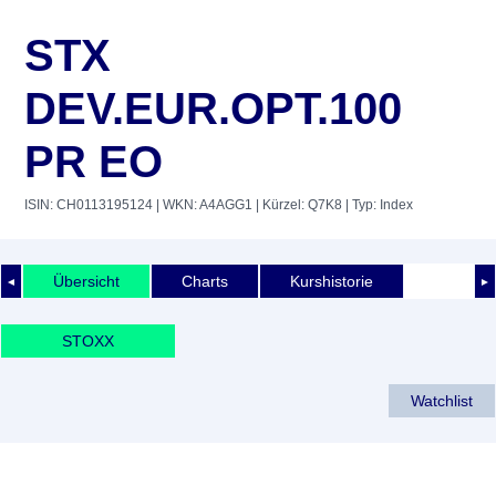
STX
DEV.EUR.OPT.100
PR EO
ISIN: CH0113195124
| WKN: A4AGG1
| Kürzel: Q7K8
| Typ: Index
Übersicht
Charts
Kurshistorie
◄
►
STOXX
Watchlist