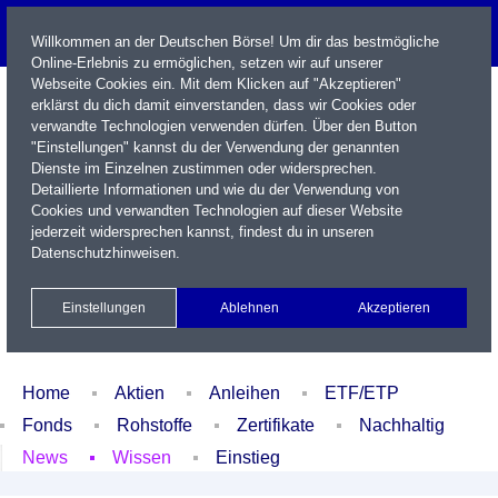
Willkommen an der Deutschen Börse! Um dir das bestmögliche
Online-Erlebnis zu ermöglichen, setzen wir auf unserer
Webseite Cookies ein. Mit dem Klicken auf "Akzeptieren"
erklärst du dich damit einverstanden, dass wir Cookies oder
verwandte Technologien verwenden dürfen. Über den Button
"Einstellungen" kannst du der Verwendung der genannten
Dienste im Einzelnen zustimmen oder widersprechen.
Detaillierte Informationen und wie du der Verwendung von
Cookies und verwandten Technologien auf dieser Website
Name / WKN / ISIN / Kürzel
jederzeit widersprechen kannst, findest du in unseren
Datenschutzhinweisen
.
Newsletter
Kontakt
English
Einstellungen
Ablehnen
Akzeptieren
Xetra Realtime
Watchlist
Portfolio
Login
Home
Aktien
Anleihen
ETF/ETP
Fonds
Rohstoffe
Zertifikate
Nachhaltig
News
Wissen
Einstieg