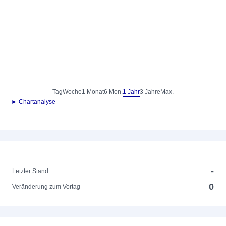
Tag
Woche
1 Monat
6 Mon.
1 Jahr
3 Jahre
Max.
► Chartanalyse
-
-
Letzter Stand
0
Veränderung zum Vortag