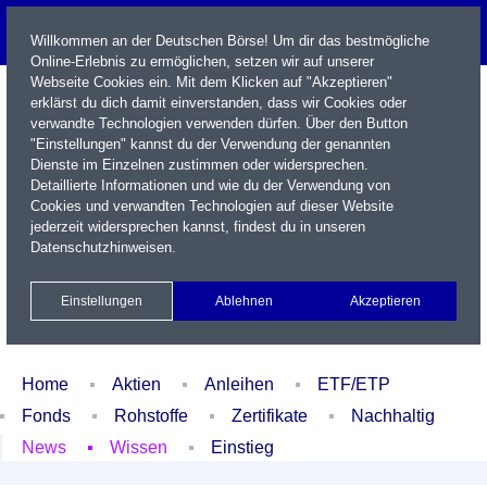
Willkommen an der Deutschen Börse! Um dir das bestmögliche
Online-Erlebnis zu ermöglichen, setzen wir auf unserer
Webseite Cookies ein. Mit dem Klicken auf "Akzeptieren"
erklärst du dich damit einverstanden, dass wir Cookies oder
verwandte Technologien verwenden dürfen. Über den Button
"Einstellungen" kannst du der Verwendung der genannten
Dienste im Einzelnen zustimmen oder widersprechen.
Detaillierte Informationen und wie du der Verwendung von
Cookies und verwandten Technologien auf dieser Website
Name / WKN / ISIN / Kürzel
jederzeit widersprechen kannst, findest du in unseren
Datenschutzhinweisen
.
Newsletter
Kontakt
English
Einstellungen
Ablehnen
Akzeptieren
Xetra Realtime
Watchlist
Portfolio
Login
Home
Aktien
Anleihen
ETF/ETP
Fonds
Rohstoffe
Zertifikate
Nachhaltig
News
Wissen
Einstieg