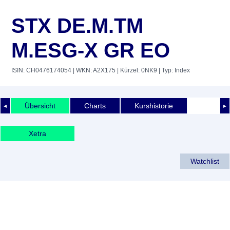
STX DE.M.TM
M.ESG-X GR EO
ISIN: CH0476174054
| WKN: A2X175
| Kürzel: 0NK9
| Typ: Index
Übersicht
Charts
Kurshistorie
◄
►
Xetra
Watchlist