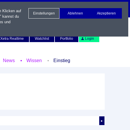
m Klicken auf
Einstellungen
Ablehnen
Akzeptieren
" kannst du
es und
Newsletter
Kontakt
English
Xetra Realtime
Watchlist
Portfolio
Login
News
Wissen
Einstieg
►