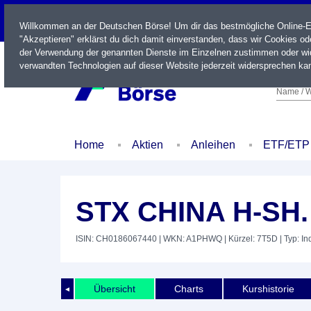
LIVE
Willkommen an der Deutschen Börse! Um dir das bestmögliche Online-Erl
"Akzeptieren" erklärst du dich damit einverstanden, dass wir Cookies o
der Verwendung der genannten Dienste im Einzelnen zustimmen oder wid
verwandten Technologien auf dieser Website jederzeit widersprechen kan
Name / W
Home
Aktien
Anleihen
ETF/ETP
STX CHINA H-SH
ISIN: CH0186067440
| WKN: A1PHWQ
| Kürzel: 7T5D
| Typ: In
Übersicht
Charts
Kurshistorie
◄