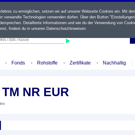
ebnis zu ermöglichen, setzen wir auf unserer Webseite Cookies ein. Mit de
der verwandte Technologien verwenden dürfen. Über den Button "Einstellungen
ersprechen. Detaillierte Informationen und wie du der Verwendung von Cooki
nst, findest du in unseren
Datenschutzhinweisen
.
KN / ISIN / Kürzel
Fonds
Rohstoffe
Zertifikate
Nachhaltig
. TM NR EUR
dex