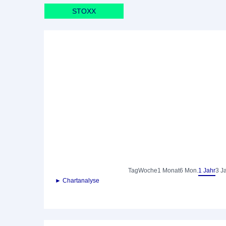
STOXX
Tag
Woche
1 Monat
6 Mon.
1 Jahr
3 J
► Chartanalyse