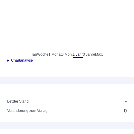
Tag
Woche
1 Monat
6 Mon.
1 Jahr
3 Jahre
Max.
► Chartanalyse
-
-
Letzter Stand
0
Veränderung zum Vortag