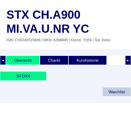
STX CH.A900
MI.VA.U.NR YC
ISIN: CH0340519666
| WKN: A2BMMD
| Kürzel: YQ54
| Typ: Index
Übersicht
Charts
Kurshistorie
◄
►
STOXX
Watchlist