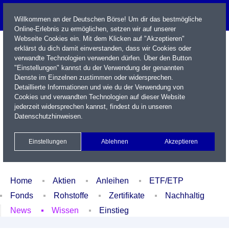
Willkommen an der Deutschen Börse! Um dir das bestmögliche
Online-Erlebnis zu ermöglichen, setzen wir auf unserer
Webseite Cookies ein. Mit dem Klicken auf "Akzeptieren"
erklärst du dich damit einverstanden, dass wir Cookies oder
verwandte Technologien verwenden dürfen. Über den Button
"Einstellungen" kannst du der Verwendung der genannten
Dienste im Einzelnen zustimmen oder widersprechen.
Detaillierte Informationen und wie du der Verwendung von
Cookies und verwandten Technologien auf dieser Website
Name / WKN / ISIN / Kürzel
jederzeit widersprechen kannst, findest du in unseren
Datenschutzhinweisen
.
Newsletter
Kontakt
English
Einstellungen
Ablehnen
Akzeptieren
Xetra Realtime
Watchlist
Portfolio
Login
Home
Aktien
Anleihen
ETF/ETP
Fonds
Rohstoffe
Zertifikate
Nachhaltig
News
Wissen
Einstieg