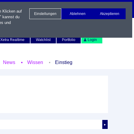
m Klicken auf
Einstellungen
Ablehnen
Akzeptieren
" kannst du
es und
Newsletter
Kontakt
English
Xetra Realtime
Watchlist
Portfolio
Login
News
Wissen
Einstieg
►