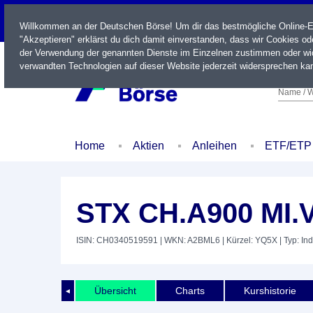
LIVE
Willkommen an der Deutschen Börse! Um dir das bestmögliche Online-Erl
"Akzeptieren" erklärst du dich damit einverstanden, dass wir Cookies o
der Verwendung der genannten Dienste im Einzelnen zustimmen oder wid
verwandten Technologien auf dieser Website jederzeit widersprechen kan
Name / W
Home
Aktien
Anleihen
ETF/ETP
STX CH.A900 MI.
ISIN: CH0340519591
| WKN: A2BML6
| Kürzel: YQ5X
| Typ: In
Übersicht
Charts
Kurshistorie
◄