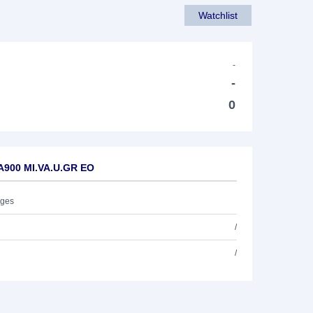
Watchlist
-
-
0
A900 MI.VA.U.GR EO
ages
/
/