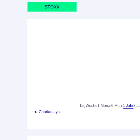
STOXX
Tag
Woche
1 Monat
6 Mon.
1 Jahr
3 J
► Chartanalyse