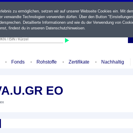
ebnis zu ermöglichen, setzen wir auf unserer Webseite Cookies ein. Mit de
der verwandte Technologien verwenden dürfen. Über den Button "Einstellungen
ersprechen. Detaillierte Informationen und wie du der Verwendung von Cooki
nst, findest du in unseren
Datenschutzhinweisen
.
KN / ISIN / Kürzel
Fonds
Rohstoffe
Zertifikate
Nachhaltig
VA.U.GR EO
dex