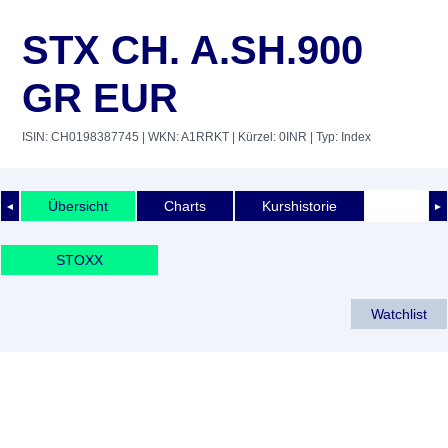
STX CH. A.SH.900
GR EUR
ISIN: CH0198387745
| WKN: A1RRKT
| Kürzel: 0INR
| Typ: Index
Übersicht
Charts
Kurshistorie
◄
►
STOXX
Watchlist