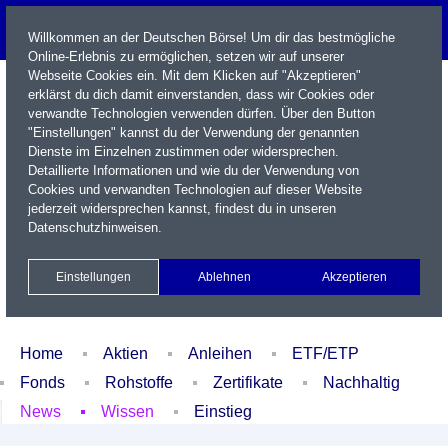
Willkommen an der Deutschen Börse! Um dir das bestmögliche
Online-Erlebnis zu ermöglichen, setzen wir auf unserer
Webseite Cookies ein. Mit dem Klicken auf "Akzeptieren"
erklärst du dich damit einverstanden, dass wir Cookies oder
verwandte Technologien verwenden dürfen. Über den Button
"Einstellungen" kannst du der Verwendung der genannten
Dienste im Einzelnen zustimmen oder widersprechen.
Detaillierte Informationen und wie du der Verwendung von
Cookies und verwandten Technologien auf dieser Website
Name / WKN / ISIN / Kürzel
jederzeit widersprechen kannst, findest du in unseren
Datenschutzhinweisen
.
Newsletter
Kontakt
English
Einstellungen
Ablehnen
Akzeptieren
Xetra Realtime
Watchlist
Portfolio
Login
Home
Aktien
Anleihen
ETF/ETP
Fonds
Rohstoffe
Zertifikate
Nachhaltig
News
Wissen
Einstieg