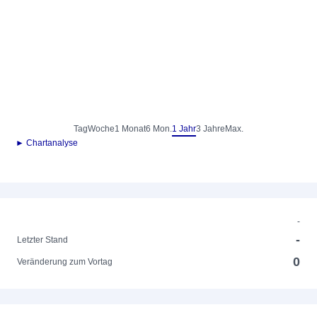
Tag
Woche
1 Monat
6 Mon.
1 Jahr
3 Jahre
Max.
► Chartanalyse
-
-
Letzter Stand
0
Veränderung zum Vortag