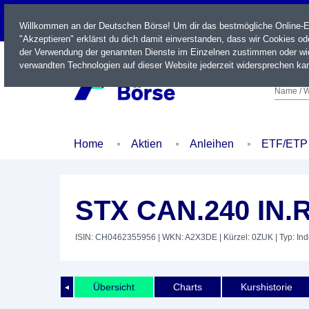
LIVE
Willkommen an der Deutschen Börse! Um dir das bestmögliche Online-Erl
"Akzeptieren" erklärst du dich damit einverstanden, dass wir Cookies o
der Verwendung der genannten Dienste im Einzelnen zustimmen oder wid
verwandten Technologien auf dieser Website jederzeit widersprechen kan
Name / W
Home
Aktien
Anleihen
ETF/ETP
STX CAN.240 IN.
ISIN: CH0462355956
| WKN: A2X3DE
| Kürzel: 0ZUK
| Typ: In
Übersicht
Charts
Kurshistorie
◄