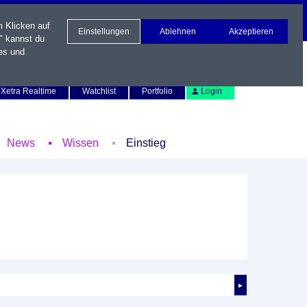
m Klicken auf
Einstellungen
Ablehnen
Akzeptieren
" kannst du
es und
Newsletter
Kontakt
English
Xetra Realtime
Watchlist
Portfolio
Login
News
Wissen
Einstieg
►