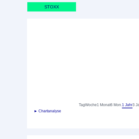
STOXX
Tag
Woche
1 Monat
6 Mon.
1 Jahr
3 J
► Chartanalyse