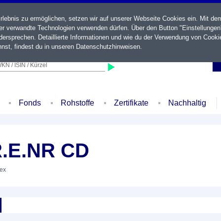
ebnis zu ermöglichen, setzen wir auf unserer Webseite Cookies ein. Mit de
der verwandte Technologien verwenden dürfen. Über den Button "Einstellungen
ersprechen. Detaillierte Informationen und wie du der Verwendung von Cooki
nst, findest du in unseren
Datenschutzhinweisen
.
KN / ISIN / Kürzel
Fonds
Rohstoffe
Zertifikate
Nachhaltig
R.E.NR CD
dex