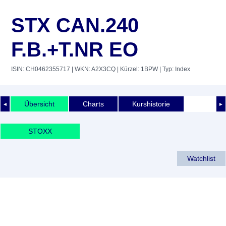
STX CAN.240
F.B.+T.NR EO
ISIN: CH0462355717
| WKN: A2X3CQ
| Kürzel: 1BPW
| Typ: Index
Übersicht
Charts
Kurshistorie
◄
►
STOXX
Watchlist