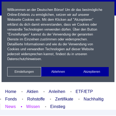
Willkommen an der Deutschen Börse! Um dir das bestmögliche
Online-Erlebnis zu ermöglichen, setzen wir auf unserer
Webseite Cookies ein. Mit dem Klicken auf "Akzeptieren"
erklärst du dich damit einverstanden, dass wir Cookies oder
verwandte Technologien verwenden dürfen. Über den Button
"Einstellungen" kannst du der Verwendung der genannten
Dienste im Einzelnen zustimmen oder widersprechen.
Detaillierte Informationen und wie du der Verwendung von
Cookies und verwandten Technologien auf dieser Website
Name / WKN / ISIN / Kürzel
jederzeit widersprechen kannst, findest du in unseren
Datenschutzhinweisen
.
Newsletter
Kontakt
English
Einstellungen
Ablehnen
Akzeptieren
Xetra Realtime
Watchlist
Portfolio
Login
Home
Aktien
Anleihen
ETF/ETP
Fonds
Rohstoffe
Zertifikate
Nachhaltig
News
Wissen
Einstieg