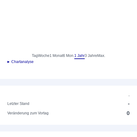
Tag
Woche
1 Monat
6 Mon.
1 Jahr
3 Jahre
Max.
► Chartanalyse
-
-
Letzter Stand
0
Veränderung zum Vortag