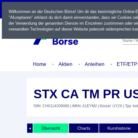
LIVE
Willkommen an der Deutschen Börse! Um dir das bestmögliche Online-Erl
"Akzeptieren" erklärst du dich damit einverstanden, dass wir Cookies o
der Verwendung der genannten Dienste im Einzelnen zustimmen oder wid
verwandten Technologien auf dieser Website jederzeit widersprechen kan
Name / W
Home
Aktien
Anleihen
ETF/ETP
STX CA TM PR U
ISIN: CH0114209080
| WKN: A1EYM2
| Kürzel: UY2X
| Typ: In
Übersicht
Charts
Kurshistorie
◄