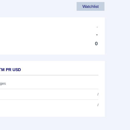
Watchlist
-
-
0
 TM PR USD
ages
/
/