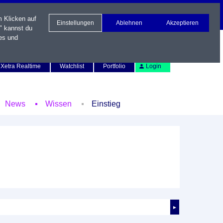
m Klicken auf
Einstellungen
Ablehnen
Akzeptieren
" kannst du
es und
Newsletter
Kontakt
English
Xetra Realtime
Watchlist
Portfolio
Login
News
Wissen
Einstieg
►