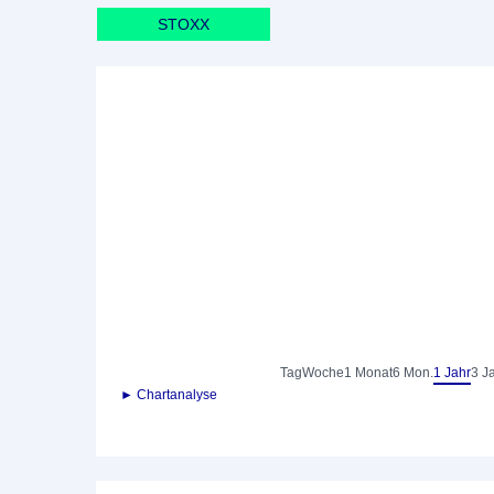
STOXX
Tag
Woche
1 Monat
6 Mon.
1 Jahr
3 J
► Chartanalyse