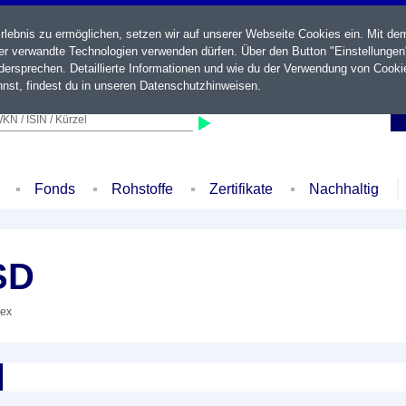
ebnis zu ermöglichen, setzen wir auf unserer Webseite Cookies ein. Mit de
der verwandte Technologien verwenden dürfen. Über den Button "Einstellungen
ersprechen. Detaillierte Informationen und wie du der Verwendung von Cooki
nst, findest du in unseren
Datenschutzhinweisen
.
KN / ISIN / Kürzel
Fonds
Rohstoffe
Zertifikate
Nachhaltig
SD
dex