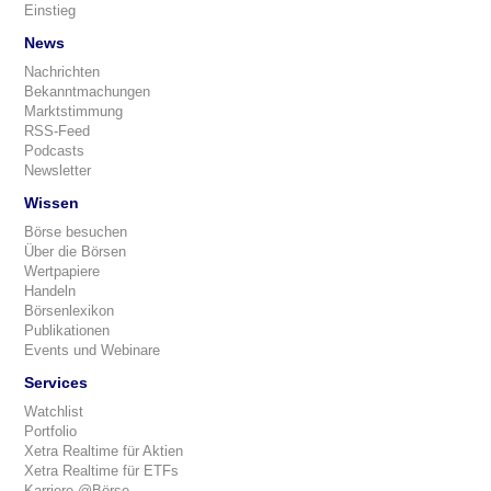
Einstieg
News
Nachrichten
Bekanntmachungen
Marktstimmung
RSS-Feed
Podcasts
Newsletter
Wissen
Börse besuchen
Über die Börsen
Wertpapiere
Handeln
Börsenlexikon
Publikationen
Events und Webinare
Services
Watchlist
Portfolio
Xetra Realtime für Aktien
Xetra Realtime für ETFs
Karriere @Börse