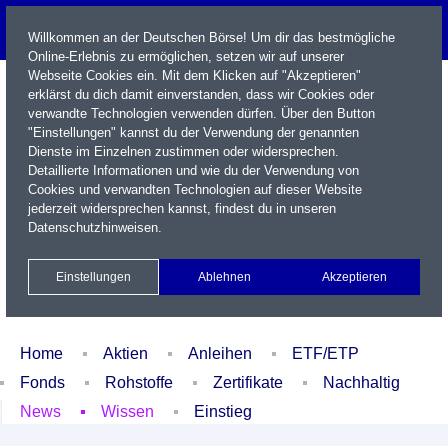
Willkommen an der Deutschen Börse! Um dir das bestmögliche
Online-Erlebnis zu ermöglichen, setzen wir auf unserer
Webseite Cookies ein. Mit dem Klicken auf "Akzeptieren"
erklärst du dich damit einverstanden, dass wir Cookies oder
verwandte Technologien verwenden dürfen. Über den Button
"Einstellungen" kannst du der Verwendung der genannten
Dienste im Einzelnen zustimmen oder widersprechen.
Detaillierte Informationen und wie du der Verwendung von
Cookies und verwandten Technologien auf dieser Website
Name / WKN / ISIN / Kürzel
jederzeit widersprechen kannst, findest du in unseren
Datenschutzhinweisen
.
Newsletter
Kontakt
English
Einstellungen
Ablehnen
Akzeptieren
Xetra Realtime
Watchlist
Portfolio
Login
Home
Aktien
Anleihen
ETF/ETP
Fonds
Rohstoffe
Zertifikate
Nachhaltig
News
Wissen
Einstieg