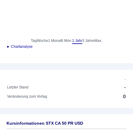
Tag
Woche
1 Monat
6 Mon.
1 Jahr
3 Jahre
Max.
► Chartanalyse
-
-
Letzter Stand
0
Veränderung zum Vortag
Kursinformationen STX CA 50 PR USD