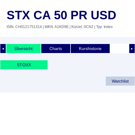
STX CA 50 PR USD
ISIN: CH0121751314
| WKN: A1KD9E
| Kürzel: 0CN2
| Typ: Index
Übersicht
Charts
Kurshistorie
◄
►
STOXX
Watchlist