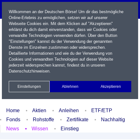
Willkommen an der Deutschen Börse! Um dir das bestmögliche
Online-Erlebnis zu ermöglichen, setzen wir auf unserer
Webseite Cookies ein. Mit dem Klicken auf "Akzeptieren"
erklärst du dich damit einverstanden, dass wir Cookies oder
verwandte Technologien verwenden dürfen. Über den Button
"Einstellungen" kannst du der Verwendung der genannten
Dienste im Einzelnen zustimmen oder widersprechen.
Detaillierte Informationen und wie du der Verwendung von
Cookies und verwandten Technologien auf dieser Website
Name / WKN / ISIN / Kürzel
jederzeit widersprechen kannst, findest du in unseren
Datenschutzhinweisen
.
Newsletter
Kontakt
English
Einstellungen
Ablehnen
Akzeptieren
Xetra Realtime
Watchlist
Portfolio
Login
Home
Aktien
Anleihen
ETF/ETP
Fonds
Rohstoffe
Zertifikate
Nachhaltig
News
Wissen
Einstieg