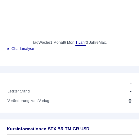
Tag
Woche
1 Monat
6 Mon.
1 Jahr
3 Jahre
Max.
► Chartanalyse
-
-
Letzter Stand
0
Veränderung zum Vortag
Kursinformationen STX BR TM GR USD