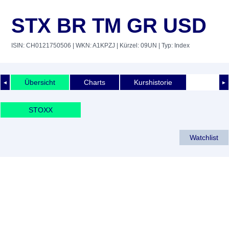
STX BR TM GR USD
ISIN: CH0121750506
| WKN: A1KPZJ
| Kürzel: 09UN
| Typ: Index
Übersicht
Charts
Kurshistorie
◄
►
STOXX
Watchlist