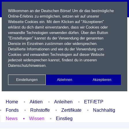
Willkommen an der Deutschen Börse! Um dir das bestmögliche
Online-Erlebnis zu ermöglichen, setzen wir auf unserer
Webseite Cookies ein. Mit dem Klicken auf "Akzeptieren"
erklärst du dich damit einverstanden, dass wir Cookies oder
verwandte Technologien verwenden dürfen. Über den Button
"Einstellungen" kannst du der Verwendung der genannten
Dienste im Einzelnen zustimmen oder widersprechen.
Detaillierte Informationen und wie du der Verwendung von
Cookies und verwandten Technologien auf dieser Website
Name / WKN / ISIN / Kürzel
jederzeit widersprechen kannst, findest du in unseren
Datenschutzhinweisen
.
Newsletter
Kontakt
English
Einstellungen
Ablehnen
Akzeptieren
Xetra Realtime
Watchlist
Portfolio
Login
Home
Aktien
Anleihen
ETF/ETP
Fonds
Rohstoffe
Zertifikate
Nachhaltig
News
Wissen
Einstieg