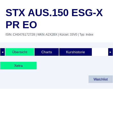
STX AUS.150 ESG-X
PR EO
ISIN: CH0476172728
| WKN: A2X2BX
| Kürzel: 33V0
| Typ: Index
Übersicht
Charts
Kurshistorie
◄
►
Xetra
Watchlist