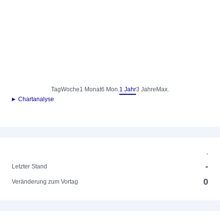
Tag
Woche
1 Monat
6 Mon.
1 Jahr
3 Jahre
Max.
► Chartanalyse
-
-
Letzter Stand
0
Veränderung zum Vortag