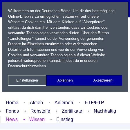
Willkommen an der Deutschen Börse! Um dir das bestmögliche
Online-Erlebnis zu ermöglichen, setzen wir auf unserer
Webseite Cookies ein. Mit dem Klicken auf "Akzeptieren"
erklärst du dich damit einverstanden, dass wir Cookies oder
verwandte Technologien verwenden dürfen. Über den Button
"Einstellungen" kannst du der Verwendung der genannten
Dienste im Einzelnen zustimmen oder widersprechen.
Detaillierte Informationen und wie du der Verwendung von
Cookies und verwandten Technologien auf dieser Website
Name / WKN / ISIN / Kürzel
jederzeit widersprechen kannst, findest du in unseren
Datenschutzhinweisen
.
Newsletter
Kontakt
English
Einstellungen
Ablehnen
Akzeptieren
Xetra Realtime
Watchlist
Portfolio
Login
Home
Aktien
Anleihen
ETF/ETP
Fonds
Rohstoffe
Zertifikate
Nachhaltig
News
Wissen
Einstieg