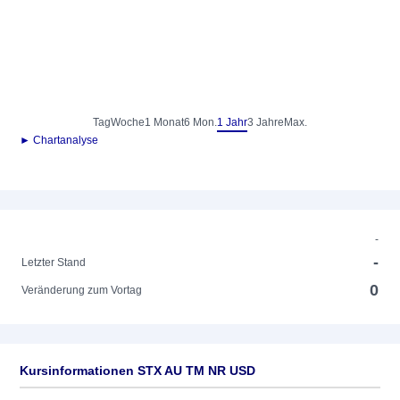
Tag
Woche
1 Monat
6 Mon.
1 Jahr
3 Jahre
Max.
► Chartanalyse
-
-
Letzter Stand
0
Veränderung zum Vortag
Kursinformationen STX AU TM NR USD