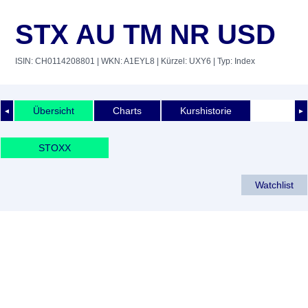
STX AU TM NR USD
ISIN: CH0114208801
| WKN: A1EYL8
| Kürzel: UXY6
| Typ: Index
Übersicht
Charts
Kurshistorie
◄
►
STOXX
Watchlist