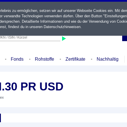
ebnis zu ermöglichen, setzen wir auf unserer Webseite Cookies ein. Mit de
der verwandte Technologien verwenden dürfen. Über den Button "Einstellungen
ersprechen. Detaillierte Informationen und wie du der Verwendung von Cooki
nst, findest du in unseren
Datenschutzhinweisen
.
KN / ISIN / Kürzel
Fonds
Rohstoffe
Zertifikate
Nachhaltig
.30 PR USD
dex