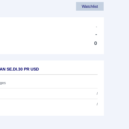
Watchlist
-
-
0
AN SE.DI.30 PR USD
ages
/
/