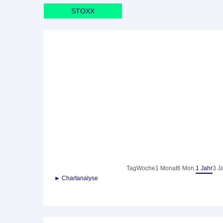
STOXX
Tag
Woche
1 Monat
6 Mon.
1 Jahr
3 J
► Chartanalyse