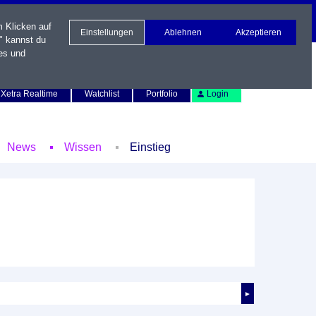
m Klicken auf
Einstellungen
Ablehnen
Akzeptieren
" kannst du
es und
Newsletter
Kontakt
English
Xetra Realtime
Watchlist
Portfolio
Login
News
Wissen
Einstieg
►