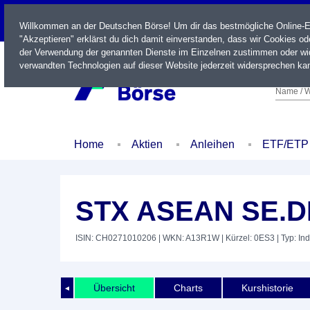
LIVE
Willkommen an der Deutschen Börse! Um dir das bestmögliche Online-Erl
"Akzeptieren" erklärst du dich damit einverstanden, dass wir Cookies o
der Verwendung der genannten Dienste im Einzelnen zustimmen oder wid
verwandten Technologien auf dieser Website jederzeit widersprechen kan
Name / W
Home
Aktien
Anleihen
ETF/ETP
STX ASEAN SE.DI
ISIN: CH0271010206
| WKN: A13R1W
| Kürzel: 0ES3
| Typ: In
Übersicht
Charts
Kurshistorie
◄