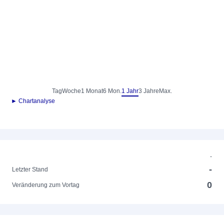
Tag
Woche
1 Monat
6 Mon.
1 Jahr
3 Jahre
Max.
► Chartanalyse
-
-
Letzter Stand
0
Veränderung zum Vortag