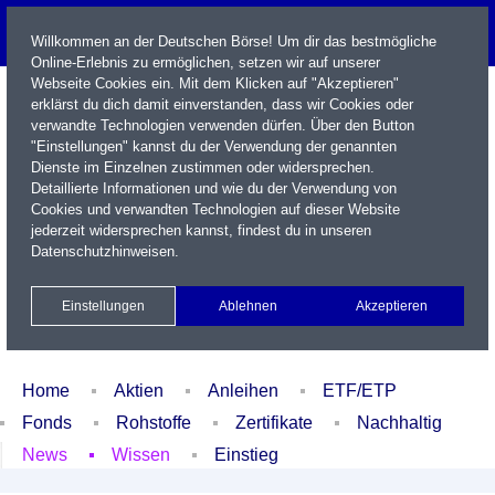
Willkommen an der Deutschen Börse! Um dir das bestmögliche
Online-Erlebnis zu ermöglichen, setzen wir auf unserer
Webseite Cookies ein. Mit dem Klicken auf "Akzeptieren"
erklärst du dich damit einverstanden, dass wir Cookies oder
verwandte Technologien verwenden dürfen. Über den Button
"Einstellungen" kannst du der Verwendung der genannten
Dienste im Einzelnen zustimmen oder widersprechen.
Detaillierte Informationen und wie du der Verwendung von
Cookies und verwandten Technologien auf dieser Website
Name / WKN / ISIN / Kürzel
jederzeit widersprechen kannst, findest du in unseren
Datenschutzhinweisen
.
Newsletter
Kontakt
English
Einstellungen
Ablehnen
Akzeptieren
Xetra Realtime
Watchlist
Portfolio
Login
Home
Aktien
Anleihen
ETF/ETP
Fonds
Rohstoffe
Zertifikate
Nachhaltig
News
Wissen
Einstieg