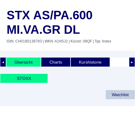
STX AS/PA.600
MI.VA.GR DL
ISIN: CH0180138783
| WKN: A1N5J2
| Kürzel: 08QF
| Typ: Index
Übersicht
Charts
Kurshistorie
◄
►
STOXX
Watchlist